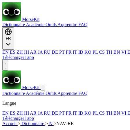
MorseKit
Dictionnaire
Académie
Outils
Apprendre
FAQ
FR
EN
ES
ZH
HI
AR
JA
RU
DE
PT
FR
IT
ID
KO
PL
CS
TH
BN
VI
Télécharger l'app
MorseKit
Dictionnaire
Académie
Outils
Apprendre
FAQ
Langue
EN
ES
ZH
HI
AR
JA
RU
DE
PT
FR
IT
ID
KO
PL
CS
TH
BN
VI
Télécharger l'app
Accueil
>
Dictionnaire
>
N
>
NAVIRE