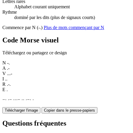
Lettres rares
Alphabet courant uniquement
Rythme
dominé par les dits (plus de signaux courts)
Commence par N (-.)
Plus de mots commençant par N
Code Morse visuel
Téléchargez ou partagez ce design
N
-.
A
.-
V
...-
I
..
R
.-.
E
.
−
·
·
−
·
·
·
−
·
·
·
−
·
·
Télécharger l'image
Copier dans le presse-papiers
Questions fréquentes