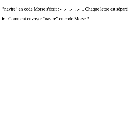
"navire" en code Morse s'écrit : -. .- ...- .. .-. .. Chaque lettre est sé
Comment envoyer "navire" en code Morse ?