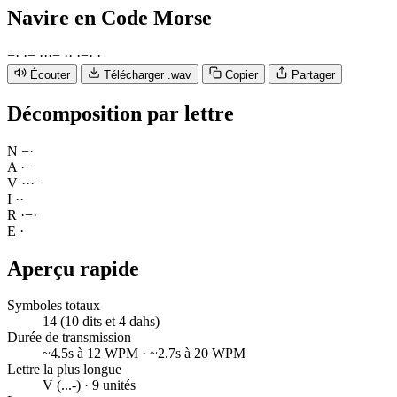
Navire
en Code Morse
−
·
·
−
·
·
·
−
·
·
·
−
·
·
Écouter
Télécharger .wav
Copier
Partager
Décomposition par lettre
N
−
·
A
·
−
V
·
·
·
−
I
·
·
R
·
−
·
E
·
Aperçu rapide
Symboles totaux
14 (10 dits et 4 dahs)
Durée de transmission
~4.5s à 12 WPM · ~2.7s à 20 WPM
Lettre la plus longue
V (...-) · 9 unités