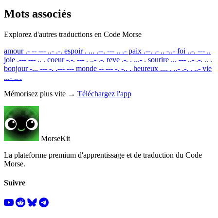
Mots associés
Explorez d'autres traductions en Code Morse
amour
.- -- --- ..- .-.
espoir
. ... .--. --- .. .-
paix
.--. .- .. -..-
foi
..-. --- ..
joie
.--- --- .. .
coeur
-.-. --- . ..- .-.
reve
.-. . ...- .
sourire
... --- ..- .-. .. .
bonjour
-... --- -. .--- ---
monde
-- --- -. -.. .
heureux
.... . ..- .-. . ..-
vie
...- .. .
Mémorisez plus vite →
Téléchargez l'app
MorseKit
La plateforme premium d'apprentissage et de traduction du Code
Morse.
Suivre