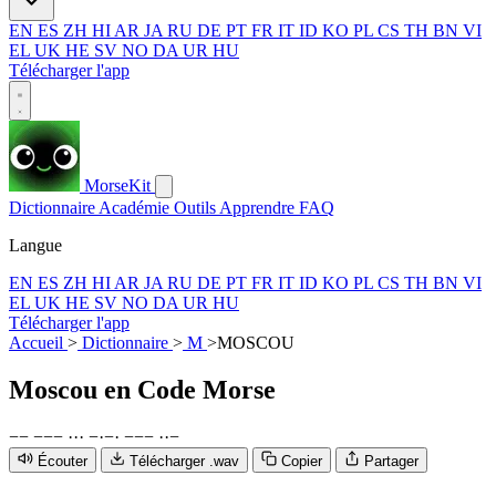
EN
ES
ZH
HI
AR
JA
RU
DE
PT
FR
IT
ID
KO
PL
CS
TH
BN
VI
EL
UK
HE
SV
NO
DA
UR
HU
Télécharger l'app
MorseKit
Dictionnaire
Académie
Outils
Apprendre
FAQ
Langue
EN
ES
ZH
HI
AR
JA
RU
DE
PT
FR
IT
ID
KO
PL
CS
TH
BN
VI
EL
UK
HE
SV
NO
DA
UR
HU
Télécharger l'app
Accueil
>
Dictionnaire
>
M
>
MOSCOU
Moscou
en Code Morse
−
−
−
−
−
·
·
·
−
·
−
·
−
−
−
·
·
−
Écouter
Télécharger .wav
Copier
Partager