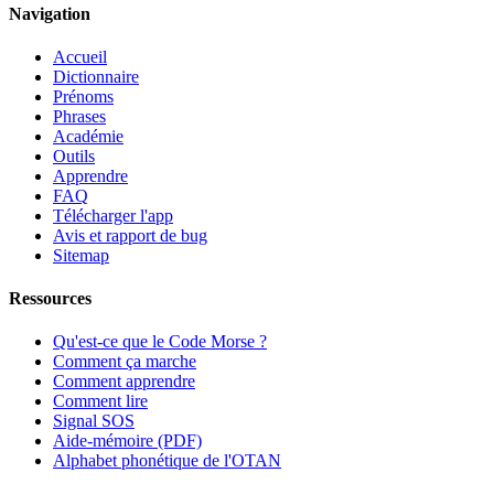
Navigation
Accueil
Dictionnaire
Prénoms
Phrases
Académie
Outils
Apprendre
FAQ
Télécharger l'app
Avis et rapport de bug
Sitemap
Ressources
Qu'est-ce que le Code Morse ?
Comment ça marche
Comment apprendre
Comment lire
Signal SOS
Aide-mémoire (PDF)
Alphabet phonétique de l'OTAN