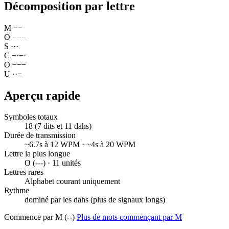
Décomposition par lettre
M
−
−
O
−
−
−
S
·
·
·
C
−
·
−
·
O
−
−
−
U
·
·
−
Aperçu rapide
Symboles totaux
18 (7 dits et 11 dahs)
Durée de transmission
~6.7s à 12 WPM · ~4s à 20 WPM
Lettre la plus longue
O (---) · 11 unités
Lettres rares
Alphabet courant uniquement
Rythme
dominé par les dahs (plus de signaux longs)
Commence par M (--)
Plus de mots commençant par M