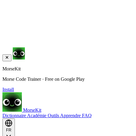
MorseKit
Morse Code Trainer · Free on Google Play
Install
MorseKit
Dictionnaire
Académie
Outils
Apprendre
FAQ
FR