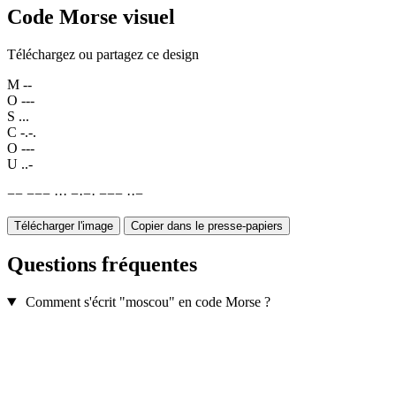
Code Morse visuel
Téléchargez ou partagez ce design
M
--
O
---
S
...
C
-.-.
O
---
U
..-
−
−
−
−
−
·
·
·
−
·
−
·
−
−
−
·
·
−
Télécharger l'image
Copier dans le presse-papiers
Questions fréquentes
Comment s'écrit "moscou" en code Morse ?