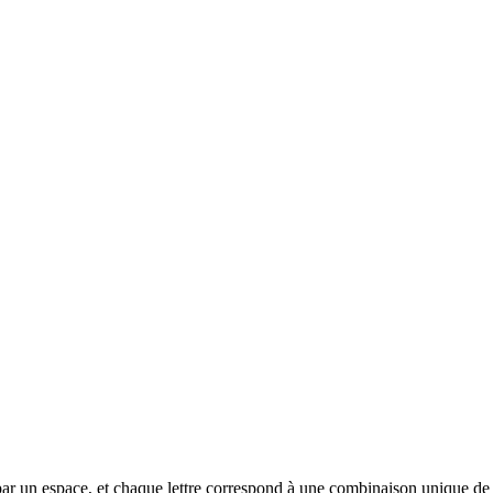
rée par un espace, et chaque lettre correspond à une combinaison unique de p