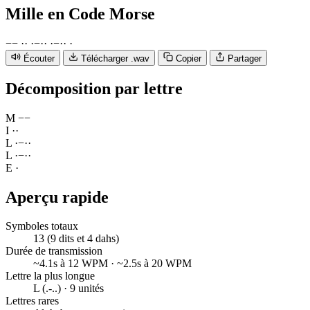
Mille
en Code Morse
−
−
·
·
·
−
·
·
·
−
·
·
·
Écouter
Télécharger .wav
Copier
Partager
Décomposition par lettre
M
−
−
I
·
·
L
·
−
·
·
L
·
−
·
·
E
·
Aperçu rapide
Symboles totaux
13 (9 dits et 4 dahs)
Durée de transmission
~4.1s à 12 WPM · ~2.5s à 20 WPM
Lettre la plus longue
L (.-..) · 9 unités
Lettres rares