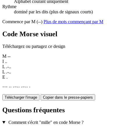
Alphabet courant uniquement
Rythme
dominé par les dits (plus de signaux courts)
Commence par M (--)
Plus de mots commençant par M
Code Morse visuel
Téléchargez ou partagez ce design
M
--
I
..
L
.-..
L
.-..
E
.
−
−
·
·
·
−
·
·
·
−
·
·
·
Télécharger l'image
Copier dans le presse-papiers
Questions fréquentes
Comment s'écrit "mille" en code Morse ?