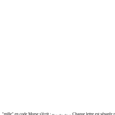
"mille" en code Morse s'écrit : -- .. .-.. .-.. .. Chaque lettre est sépa