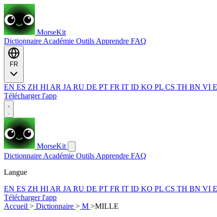
MorseKit
Dictionnaire
Académie
Outils
Apprendre
FAQ
FR
EN
ES
ZH
HI
AR
JA
RU
DE
PT
FR
IT
ID
KO
PL
CS
TH
BN
VI
Télécharger l'app
MorseKit
Dictionnaire
Académie
Outils
Apprendre
FAQ
Langue
EN
ES
ZH
HI
AR
JA
RU
DE
PT
FR
IT
ID
KO
PL
CS
TH
BN
VI
Télécharger l'app
Accueil
>
Dictionnaire
>
M
>
MILLE