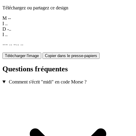
Téléchargez ou partagez ce design
M
--
I
..
D
-..
I
..
−
−
·
·
−
·
·
·
·
Télécharger l'image
Copier dans le presse-papiers
Questions fréquentes
Comment s'écrit "midi" en code Morse ?