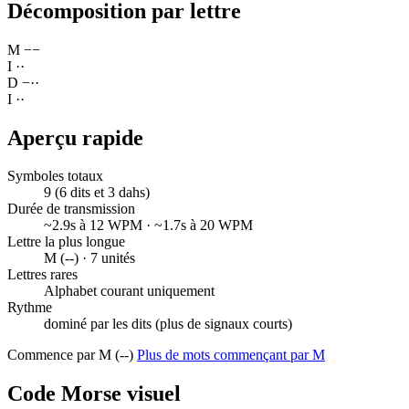
Décomposition par lettre
M
−
−
I
·
·
D
−
·
·
I
·
·
Aperçu rapide
Symboles totaux
9 (6 dits et 3 dahs)
Durée de transmission
~2.9s à 12 WPM · ~1.7s à 20 WPM
Lettre la plus longue
M (--) · 7 unités
Lettres rares
Alphabet courant uniquement
Rythme
dominé par les dits (plus de signaux courts)
Commence par M (--)
Plus de mots commençant par M
Code Morse visuel