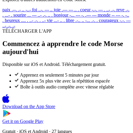
paix
.--. .- .. -..-
foi
..-. --- ..
joie
.--- --- .. .
coeur
-.-. --- . ..- .-.
reve
.-.
. ...- .
sourire
... --- ..- .-. .. .
bonjour
-... --- -. .--- ---
monde
-- --- -. -..
.
heureux
.... . ..- .-. . ..-
vie
...- .. .
libre
.-.. .. -... .-. .
courageux
-.-. ---
..- .-. .-
TÉLÉCHARGER L'APP
Commencez à apprendre le code Morse
aujourd'hui
Disponible sur iOS et Android. Téléchargement gratuit.
Apprenez en seulement 5 minutes par jour
Apprenez 5x plus vite avec la répétition espacée
Boîte à outils audio complète avec vitesse réglable
Download on the
App Store
Get it on
Google Play
Gratuit · iOS et Android · 27 langues