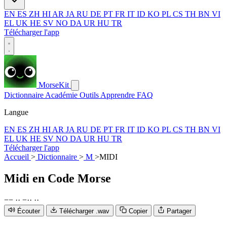
EN
ES
ZH
HI
AR
JA
RU
DE
PT
FR
IT
ID
KO
PL
CS
TH
BN
VI
EL
UK
HE
SV
NO
DA
UR
HU
TR
Télécharger l'app
MorseKit
Dictionnaire
Académie
Outils
Apprendre
FAQ
Langue
EN
ES
ZH
HI
AR
JA
RU
DE
PT
FR
IT
ID
KO
PL
CS
TH
BN
VI
EL
UK
HE
SV
NO
DA
UR
HU
TR
Télécharger l'app
Accueil
>
Dictionnaire
>
M
>
MIDI
Midi
en Code Morse
−
−
·
·
−
·
·
·
·
Écouter
Télécharger .wav
Copier
Partager