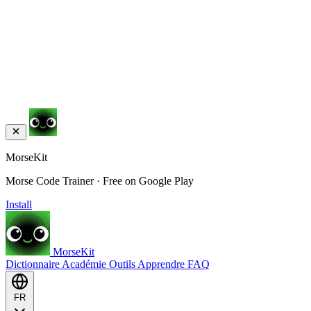
MorseKit
Morse Code Trainer · Free on Google Play
Install
MorseKit
Dictionnaire
Académie
Outils
Apprendre
FAQ
FR