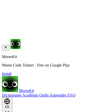
MorseKit
Morse Code Trainer · Free on Google Play
Install
MorseKit
Dictionnaire
Académie
Outils
Apprendre
FAQ
FR