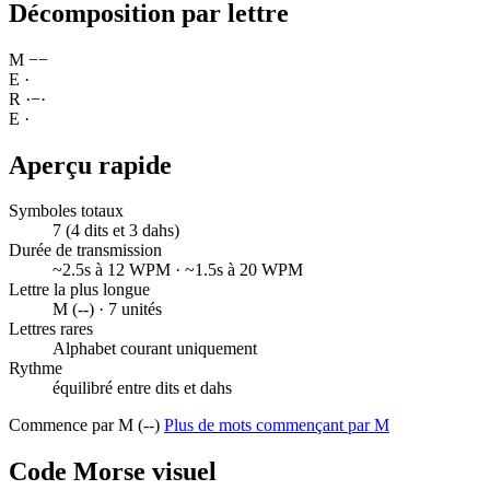
Décomposition par lettre
M
−
−
E
·
R
·
−
·
E
·
Aperçu rapide
Symboles totaux
7 (4 dits et 3 dahs)
Durée de transmission
~2.5s à 12 WPM · ~1.5s à 20 WPM
Lettre la plus longue
M (--) · 7 unités
Lettres rares
Alphabet courant uniquement
Rythme
équilibré entre dits et dahs
Commence par M (--)
Plus de mots commençant par M
Code Morse visuel