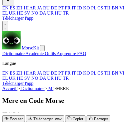
EN
ES
ZH
HI
AR
JA
RU
DE
PT
FR
IT
ID
KO
PL
CS
TH
BN
VI
EL
UK
HE
SV
NO
DA
UR
HU
TR
Télécharger l'app
MorseKit
Dictionnaire
Académie
Outils
Apprendre
FAQ
Langue
EN
ES
ZH
HI
AR
JA
RU
DE
PT
FR
IT
ID
KO
PL
CS
TH
BN
VI
EL
UK
HE
SV
NO
DA
UR
HU
TR
Télécharger l'app
Accueil
>
Dictionnaire
>
M
>
MERE
Mere
en Code Morse
−
−
·
·
−
·
·
Écouter
Télécharger .wav
Copier
Partager