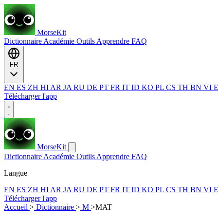
MorseKit
Dictionnaire
Académie
Outils
Apprendre
FAQ
FR
EN
ES
ZH
HI
AR
JA
RU
DE
PT
FR
IT
ID
KO
PL
CS
TH
BN
VI
Télécharger l'app
MorseKit
Dictionnaire
Académie
Outils
Apprendre
FAQ
Langue
EN
ES
ZH
HI
AR
JA
RU
DE
PT
FR
IT
ID
KO
PL
CS
TH
BN
VI
Télécharger l'app
Accueil
>
Dictionnaire
>
M
>
MAT