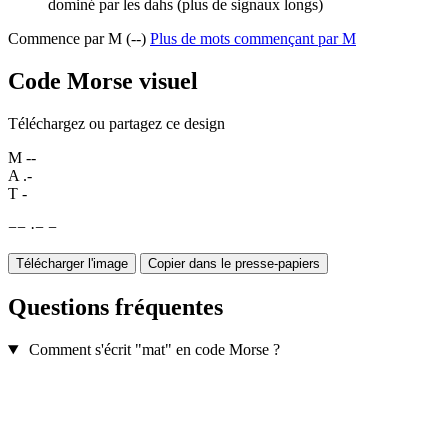
dominé par les dahs (plus de signaux longs)
Commence par M (--)
Plus de mots commençant par M
Code Morse visuel
Téléchargez ou partagez ce design
M
--
A
.-
T
-
−
−
·
−
−
Télécharger l'image
Copier dans le presse-papiers
Questions fréquentes
Comment s'écrit "mat" en code Morse ?