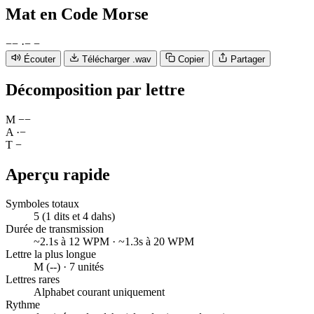
Mat
en Code Morse
−
−
·
−
−
Écouter
Télécharger .wav
Copier
Partager
Décomposition par lettre
M
−
−
A
·
−
T
−
Aperçu rapide
Symboles totaux
5 (1 dits et 4 dahs)
Durée de transmission
~2.1s à 12 WPM · ~1.3s à 20 WPM
Lettre la plus longue
M (--) · 7 unités
Lettres rares
Alphabet courant uniquement
Rythme