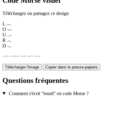
Code Morse visuel
Téléchargez ou partagez ce design
L
.-..
O
---
U
..-
R
.-.
D
-..
·
−
·
·
−
−
−
·
·
−
·
−
·
−
·
·
Télécharger l'image
Copier dans le presse-papiers
Questions fréquentes
Comment s'écrit "lourd" en code Morse ?