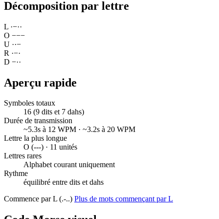
Décomposition par lettre
L
·
−
·
·
O
−
−
−
U
·
·
−
R
·
−
·
D
−
·
·
Aperçu rapide
Symboles totaux
16 (9 dits et 7 dahs)
Durée de transmission
~5.3s à 12 WPM · ~3.2s à 20 WPM
Lettre la plus longue
O (---) · 11 unités
Lettres rares
Alphabet courant uniquement
Rythme
équilibré entre dits et dahs
Commence par L (.-..)
Plus de mots commençant par L