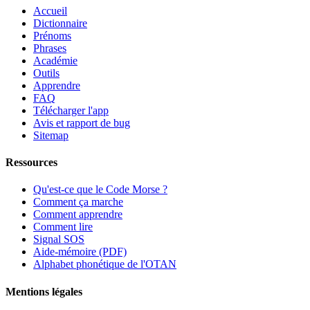
Accueil
Dictionnaire
Prénoms
Phrases
Académie
Outils
Apprendre
FAQ
Télécharger l'app
Avis et rapport de bug
Sitemap
Ressources
Qu'est-ce que le Code Morse ?
Comment ça marche
Comment apprendre
Comment lire
Signal SOS
Aide-mémoire (PDF)
Alphabet phonétique de l'OTAN
Mentions légales