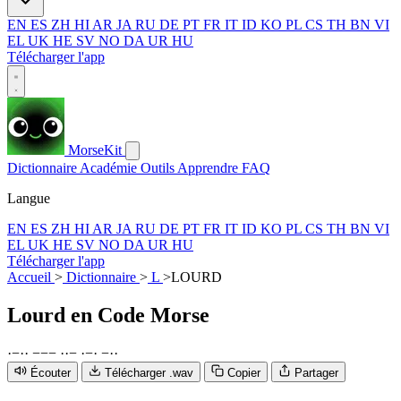
EN
ES
ZH
HI
AR
JA
RU
DE
PT
FR
IT
ID
KO
PL
CS
TH
BN
VI
EL
UK
HE
SV
NO
DA
UR
HU
Télécharger l'app
MorseKit
Dictionnaire
Académie
Outils
Apprendre
FAQ
Langue
EN
ES
ZH
HI
AR
JA
RU
DE
PT
FR
IT
ID
KO
PL
CS
TH
BN
VI
EL
UK
HE
SV
NO
DA
UR
HU
Télécharger l'app
Accueil
>
Dictionnaire
>
L
>
LOURD
Lourd
en Code Morse
·
−
·
·
−
−
−
·
·
−
·
−
·
−
·
·
Écouter
Télécharger .wav
Copier
Partager