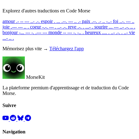
Explorez d'autres traductions en Code Morse
amour
.- -- --- ..- .-.
espoir
. ... .--. --- .. .-
paix
.--. .- .. -..-
foi
..-. --- ..
joie
.--- --- .. .
coeur
-.-. --- . ..- .-.
reve
.-. . ...- .
sourire
... --- ..- .-. .. .
bonjour
-... --- -. .--- ---
monde
-- --- -. -.. .
heureux
.... . ..- .-. . ..-
vie
...- .. .
Mémorisez plus vite →
Téléchargez l'app
MorseKit
La plateforme premium d'apprentissage et de traduction du Code
Morse.
Suivre
Navigation