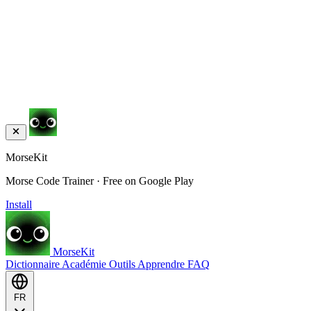
MorseKit
Morse Code Trainer · Free on Google Play
Install
MorseKit
Dictionnaire
Académie
Outils
Apprendre
FAQ
FR