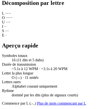
Décomposition par lettre
L
·
−
·
·
O
−
−
−
U
·
·
−
I
·
·
S
·
·
·
E
·
Aperçu rapide
Symboles totaux
16 (11 dits et 5 dahs)
Durée de transmission
~5.1s à 12 WPM · ~3.1s à 20 WPM
Lettre la plus longue
O (---) · 11 unités
Lettres rares
Alphabet courant uniquement
Rythme
dominé par les dits (plus de signaux courts)
Commence par L (.-..)
Plus de mots commençant par L