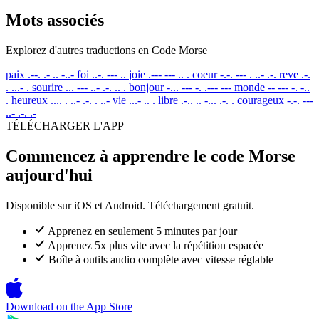
Mots associés
Explorez d'autres traductions en Code Morse
paix
.--. .- .. -..-
foi
..-. --- ..
joie
.--- --- .. .
coeur
-.-. --- . ..- .-.
reve
.-.
. ...- .
sourire
... --- ..- .-. .. .
bonjour
-... --- -. .--- ---
monde
-- --- -. -..
.
heureux
.... . ..- .-. . ..-
vie
...- .. .
libre
.-.. .. -... .-. .
courageux
-.-. ---
..- .-. .-
TÉLÉCHARGER L'APP
Commencez à apprendre le code Morse
aujourd'hui
Disponible sur iOS et Android. Téléchargement gratuit.
Apprenez en seulement 5 minutes par jour
Apprenez 5x plus vite avec la répétition espacée
Boîte à outils audio complète avec vitesse réglable
Download on the
App Store