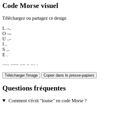
Code Morse visuel
Téléchargez ou partagez ce design
L
.-..
O
---
U
..-
I
..
S
...
E
.
·
−
·
·
−
−
−
·
·
−
·
·
·
·
·
·
Télécharger l'image
Copier dans le presse-papiers
Questions fréquentes
Comment s'écrit "louise" en code Morse ?