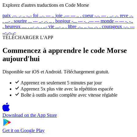
Explorez d'autres traductions en Code Morse
paix
.--. .- .. -..-
foi
..-. --- ..
joie
.--- --- .. .
coeur
-.-. --- . ..- .-.
reve
.-.
. ...- .
sourire
... --- ..- .-. .. .
bonjour
-... --- -. .--- ---
monde
-- --- -. -..
.
heureux
.... . ..- .-. . ..-
vie
...- .. .
libre
.-.. .. -... .-. .
courageux
-.-. ---
..- .-. .-
TÉLÉCHARGER L'APP
Commencez à apprendre le code Morse
aujourd'hui
Disponible sur iOS et Android. Téléchargement gratuit.
Apprenez en seulement 5 minutes par jour
Apprenez 5x plus vite avec la répétition espacée
Boîte à outils audio complète avec vitesse réglable
Download on the
App Store
Get it on
Google Play