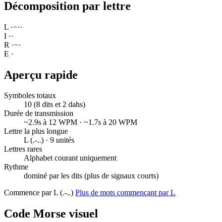
Décomposition par lettre
L
·
−
·
·
I
·
·
R
·
−
·
E
·
Aperçu rapide
Symboles totaux
10 (8 dits et 2 dahs)
Durée de transmission
~2.9s à 12 WPM · ~1.7s à 20 WPM
Lettre la plus longue
L (.-..) · 9 unités
Lettres rares
Alphabet courant uniquement
Rythme
dominé par les dits (plus de signaux courts)
Commence par L (.-..)
Plus de mots commençant par L
Code Morse visuel