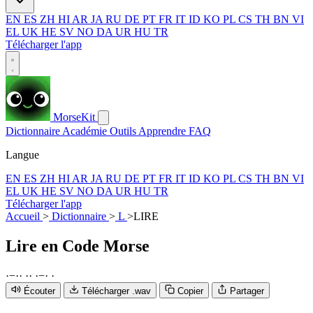
EN
ES
ZH
HI
AR
JA
RU
DE
PT
FR
IT
ID
KO
PL
CS
TH
BN
VI
EL
UK
HE
SV
NO
DA
UR
HU
TR
Télécharger l'app
MorseKit
Dictionnaire
Académie
Outils
Apprendre
FAQ
Langue
EN
ES
ZH
HI
AR
JA
RU
DE
PT
FR
IT
ID
KO
PL
CS
TH
BN
VI
EL
UK
HE
SV
NO
DA
UR
HU
TR
Télécharger l'app
Accueil
>
Dictionnaire
>
L
>
LIRE
Lire
en Code Morse
·
−
·
·
·
·
·
−
·
·
Écouter
Télécharger .wav
Copier
Partager