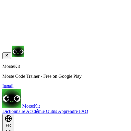
MorseKit
Morse Code Trainer · Free on Google Play
Install
MorseKit
Dictionnaire
Académie
Outils
Apprendre
FAQ
FR