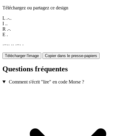
Téléchargez ou partagez ce design
L
.-..
I
..
R
.-.
E
.
·
−
·
·
·
·
·
−
·
·
Télécharger l'image
Copier dans le presse-papiers
Questions fréquentes
Comment s'écrit "lire" en code Morse ?