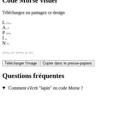
Code Morse visuel
Téléchargez ou partagez ce design
L
.-..
A
.-
P
.--.
I
..
N
-.
·
−
·
·
·
−
·
−
−
·
·
·
−
·
Télécharger l'image
Copier dans le presse-papiers
Questions fréquentes
Comment s'écrit "lapin" en code Morse ?