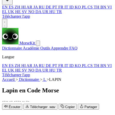
EN
ES
ZH
HI
AR
JA
RU
DE
PT
FR
IT
ID
KO
PL
CS
TH
BN
VI
EL
UK
HE
SV
NO
DA
UR
HU
TR
Télécharger l'app
MorseKit
Dictionnaire
Académie
Outils
Apprendre
FAQ
Langue
EN
ES
ZH
HI
AR
JA
RU
DE
PT
FR
IT
ID
KO
PL
CS
TH
BN
VI
EL
UK
HE
SV
NO
DA
UR
HU
TR
Télécharger l'app
Accueil
>
Dictionnaire
>
L
>
LAPIN
Lapin
en Code Morse
·
−
·
·
·
−
·
−
−
·
·
·
−
·
Écouter
Télécharger .wav
Copier
Partager