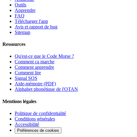
Outils
Apprendre
FAQ
Télécharger l'app
Avis et rapport de bug
Sitemap
Ressources
Qu'est-ce que le Code Morse ?
Comment ça marche
Comment apprendre
Comment lire
Signal SOS
Aide-mémoire (PDF)
Alphabet phonétique de l'OTAN
Mentions légales
Politique de confidentialité
Conditions générales
Accessibilité
Préférences de cookies