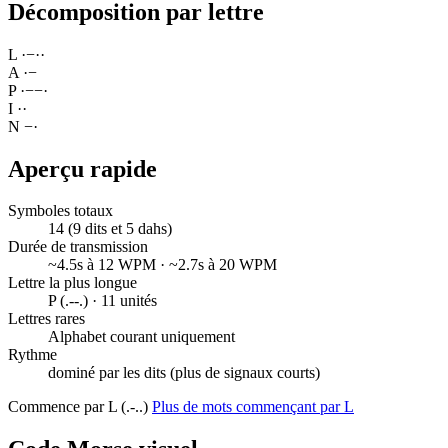
Décomposition par lettre
L
·
−
·
·
A
·
−
P
·
−
−
·
I
·
·
N
−
·
Aperçu rapide
Symboles totaux
14 (9 dits et 5 dahs)
Durée de transmission
~4.5s à 12 WPM · ~2.7s à 20 WPM
Lettre la plus longue
P (.--.) · 11 unités
Lettres rares
Alphabet courant uniquement
Rythme
dominé par les dits (plus de signaux courts)
Commence par L (.-..)
Plus de mots commençant par L