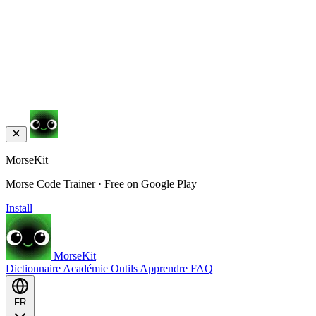
MorseKit
Morse Code Trainer · Free on Google Play
Install
MorseKit
Dictionnaire
Académie
Outils
Apprendre
FAQ
FR