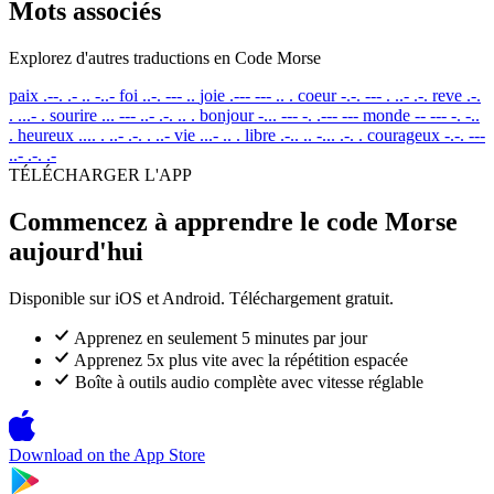
Mots associés
Explorez d'autres traductions en Code Morse
paix
.--. .- .. -..-
foi
..-. --- ..
joie
.--- --- .. .
coeur
-.-. --- . ..- .-.
reve
.-.
. ...- .
sourire
... --- ..- .-. .. .
bonjour
-... --- -. .--- ---
monde
-- --- -. -..
.
heureux
.... . ..- .-. . ..-
vie
...- .. .
libre
.-.. .. -... .-. .
courageux
-.-. ---
..- .-. .-
TÉLÉCHARGER L'APP
Commencez à apprendre le code Morse
aujourd'hui
Disponible sur iOS et Android. Téléchargement gratuit.
Apprenez en seulement 5 minutes par jour
Apprenez 5x plus vite avec la répétition espacée
Boîte à outils audio complète avec vitesse réglable
Download on the
App Store