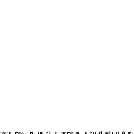
arée par un espace, et chaque lettre correspond à une combinaison unique de