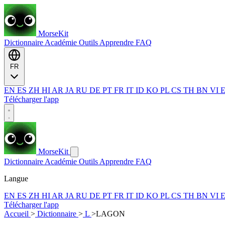
MorseKit
Dictionnaire
Académie
Outils
Apprendre
FAQ
FR
EN
ES
ZH
HI
AR
JA
RU
DE
PT
FR
IT
ID
KO
PL
CS
TH
BN
VI
Télécharger l'app
MorseKit
Dictionnaire
Académie
Outils
Apprendre
FAQ
Langue
EN
ES
ZH
HI
AR
JA
RU
DE
PT
FR
IT
ID
KO
PL
CS
TH
BN
VI
Télécharger l'app
Accueil
>
Dictionnaire
>
L
>
LAGON