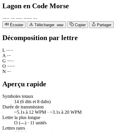
Lagon
en Code Morse
·
−
·
·
·
−
−
−
·
−
−
−
−
·
Écouter
Télécharger .wav
Copier
Partager
Décomposition par lettre
L
·
−
·
·
A
·
−
G
−
−
·
O
−
−
−
N
−
·
Aperçu rapide
Symboles totaux
14 (6 dits et 8 dahs)
Durée de transmission
~5.1s à 12 WPM · ~3.1s à 20 WPM
Lettre la plus longue
O (---) · 11 unités
Lettres rares