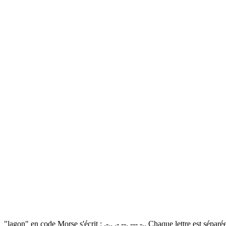
"lagon" en code Morse s'écrit : .-.. .- --. --- -.. Chaque lettre est sép