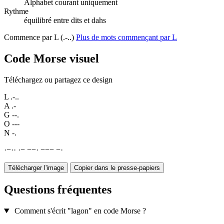
Alphabet courant uniquement
Rythme
équilibré entre dits et dahs
Commence par L (.-..)
Plus de mots commençant par L
Code Morse visuel
Téléchargez ou partagez ce design
L
.-..
A
.-
G
--.
O
---
N
-.
·
−
·
·
·
−
−
−
·
−
−
−
−
·
Télécharger l'image
Copier dans le presse-papiers
Questions fréquentes
Comment s'écrit "lagon" en code Morse ?