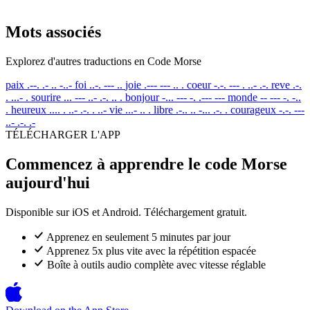
Mots associés
Explorez d'autres traductions en Code Morse
paix
.--. .- .. -..-
foi
..-. --- ..
joie
.--- --- .. .
coeur
-.-. --- . ..- .-.
reve
.-.
. ...- .
sourire
... --- ..- .-. .. .
bonjour
-... --- -. .--- ---
monde
-- --- -. -..
.
heureux
.... . ..- .-. . ..-
vie
...- .. .
libre
.-.. .. -... .-. .
courageux
-.-. ---
..- .-. .-
TÉLÉCHARGER L'APP
Commencez à apprendre le code Morse
aujourd'hui
Disponible sur iOS et Android. Téléchargement gratuit.
Apprenez en seulement 5 minutes par jour
Apprenez 5x plus vite avec la répétition espacée
Boîte à outils audio complète avec vitesse réglable