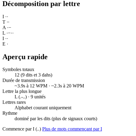
Décomposition par lettre
I
·
·
T
−
A
·
−
L
·
−
·
·
I
·
·
E
·
Aperçu rapide
Symboles totaux
12 (9 dits et 3 dahs)
Durée de transmission
~3.9s à 12 WPM · ~2.3s à 20 WPM
Lettre la plus longue
L (.-..) · 9 unités
Lettres rares
Alphabet courant uniquement
Rythme
dominé par les dits (plus de signaux courts)
Commence par I (..)
Plus de mots commençant par I