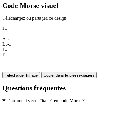
Code Morse visuel
Téléchargez ou partagez ce design
I
..
T
-
A
.-
L
.-..
I
..
E
.
·
·
−
·
−
·
−
·
·
·
·
·
Télécharger l'image
Copier dans le presse-papiers
Questions fréquentes
Comment s'écrit "italie" en code Morse ?