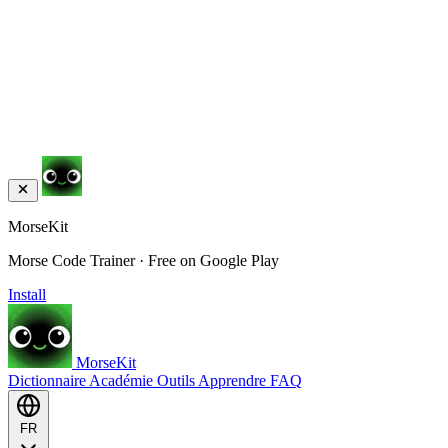
MorseKit
Morse Code Trainer · Free on Google Play
Install
MorseKit
Dictionnaire
Académie
Outils
Apprendre
FAQ
FR