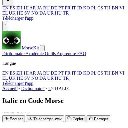
EN
ES
ZH
HI
AR
JA
RU
DE
PT
FR
IT
ID
KO
PL
CS
TH
BN
VI
EL
UK
HE
SV
NO
DA
UR
HU
TR
Télécharger l'app
MorseKit
Dictionnaire
Académie
Outils
Apprendre
FAQ
Langue
EN
ES
ZH
HI
AR
JA
RU
DE
PT
FR
IT
ID
KO
PL
CS
TH
BN
VI
EL
UK
HE
SV
NO
DA
UR
HU
TR
Télécharger l'app
Accueil
>
Dictionnaire
>
I
>
ITALIE
Italie
en Code Morse
·
·
−
·
−
·
−
·
·
·
·
·
Écouter
Télécharger .wav
Copier
Partager