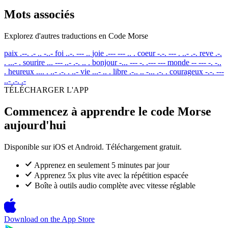
Mots associés
Explorez d'autres traductions en Code Morse
paix
.--. .- .. -..-
foi
..-. --- ..
joie
.--- --- .. .
coeur
-.-. --- . ..- .-.
reve
.-.
. ...- .
sourire
... --- ..- .-. .. .
bonjour
-... --- -. .--- ---
monde
-- --- -. -..
.
heureux
.... . ..- .-. . ..-
vie
...- .. .
libre
.-.. .. -... .-. .
courageux
-.-. ---
..- .-. .-
TÉLÉCHARGER L'APP
Commencez à apprendre le code Morse
aujourd'hui
Disponible sur iOS et Android. Téléchargement gratuit.
Apprenez en seulement 5 minutes par jour
Apprenez 5x plus vite avec la répétition espacée
Boîte à outils audio complète avec vitesse réglable
Download on the
App Store