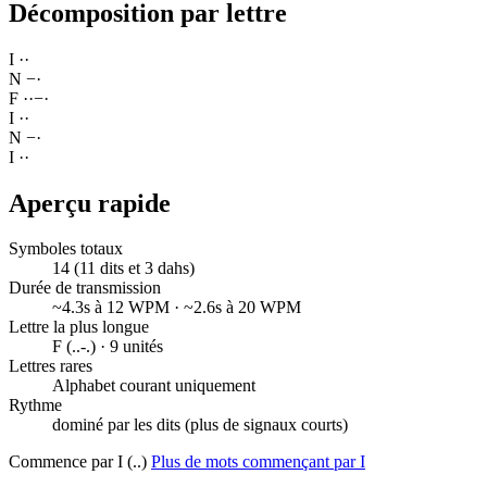
Décomposition par lettre
I
·
·
N
−
·
F
·
·
−
·
I
·
·
N
−
·
I
·
·
Aperçu rapide
Symboles totaux
14 (11 dits et 3 dahs)
Durée de transmission
~4.3s à 12 WPM · ~2.6s à 20 WPM
Lettre la plus longue
F (..-.) · 9 unités
Lettres rares
Alphabet courant uniquement
Rythme
dominé par les dits (plus de signaux courts)
Commence par I (..)
Plus de mots commençant par I