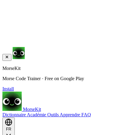
MorseKit
Morse Code Trainer · Free on Google Play
Install
MorseKit
Dictionnaire
Académie
Outils
Apprendre
FAQ
FR