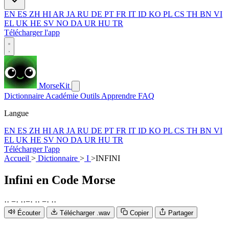
EN
ES
ZH
HI
AR
JA
RU
DE
PT
FR
IT
ID
KO
PL
CS
TH
BN
VI
EL
UK
HE
SV
NO
DA
UR
HU
TR
Télécharger l'app
MorseKit
Dictionnaire
Académie
Outils
Apprendre
FAQ
Langue
EN
ES
ZH
HI
AR
JA
RU
DE
PT
FR
IT
ID
KO
PL
CS
TH
BN
VI
EL
UK
HE
SV
NO
DA
UR
HU
TR
Télécharger l'app
Accueil
>
Dictionnaire
>
I
>
INFINI
Infini
en Code Morse
·
·
−
·
·
·
−
·
·
·
−
·
·
·
Écouter
Télécharger .wav
Copier
Partager