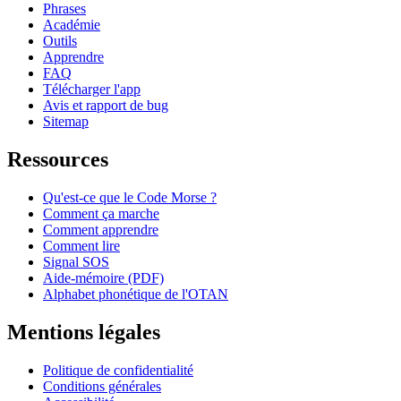
Phrases
Académie
Outils
Apprendre
FAQ
Télécharger l'app
Avis et rapport de bug
Sitemap
Ressources
Qu'est-ce que le Code Morse ?
Comment ça marche
Comment apprendre
Comment lire
Signal SOS
Aide-mémoire (PDF)
Alphabet phonétique de l'OTAN
Mentions légales
Politique de confidentialité
Conditions générales