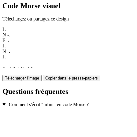
Code Morse visuel
Téléchargez ou partagez ce design
I
..
N
-.
F
..-.
I
..
N
-.
I
..
·
·
−
·
·
·
−
·
·
·
−
·
·
·
Télécharger l'image
Copier dans le presse-papiers
Questions fréquentes
Comment s'écrit "infini" en code Morse ?