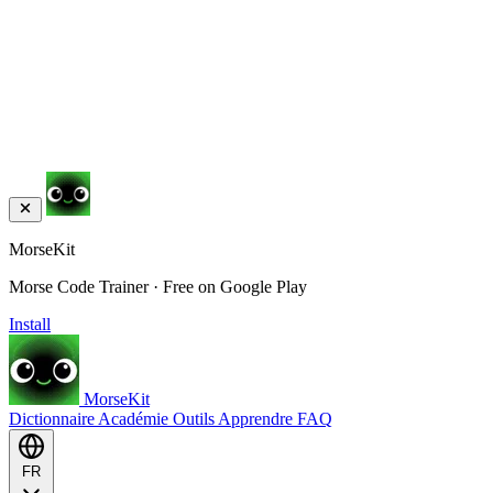
MorseKit
Morse Code Trainer · Free on Google Play
Install
MorseKit
Dictionnaire
Académie
Outils
Apprendre
FAQ
FR