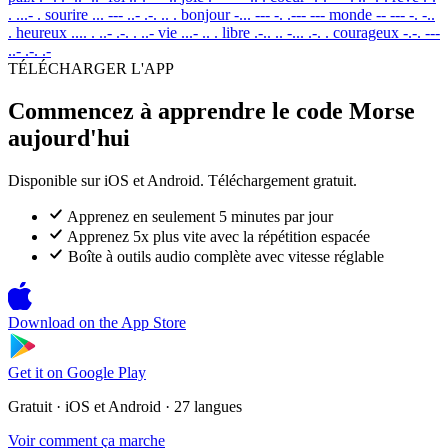
. ...- .
sourire
... --- ..- .-. .. .
bonjour
-... --- -. .--- ---
monde
-- --- -. -..
.
heureux
.... . ..- .-. . ..-
vie
...- .. .
libre
.-.. .. -... .-. .
courageux
-.-. ---
..- .-. .-
TÉLÉCHARGER L'APP
Commencez à apprendre le code Morse
aujourd'hui
Disponible sur iOS et Android. Téléchargement gratuit.
Apprenez en seulement 5 minutes par jour
Apprenez 5x plus vite avec la répétition espacée
Boîte à outils audio complète avec vitesse réglable
Download on the
App Store
Get it on
Google Play
Gratuit · iOS et Android · 27 langues
Voir comment ça marche