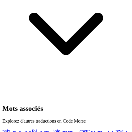
Mots associés
Explorez d'autres traductions en Code Morse
paix
.--. .- .. -..-
foi
..-. --- ..
joie
.--- --- .. .
coeur
-.-. --- . ..- .-.
reve
.-.