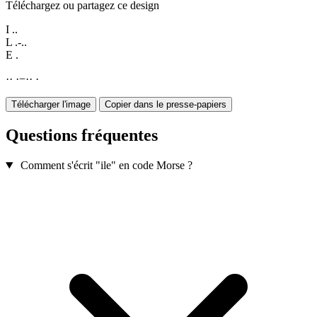
Téléchargez ou partagez ce design
I
..
L
.-..
E
.
·
·
·
−
·
·
·
Télécharger l'image
Copier dans le presse-papiers
Questions fréquentes
Comment s'écrit "ile" en code Morse ?