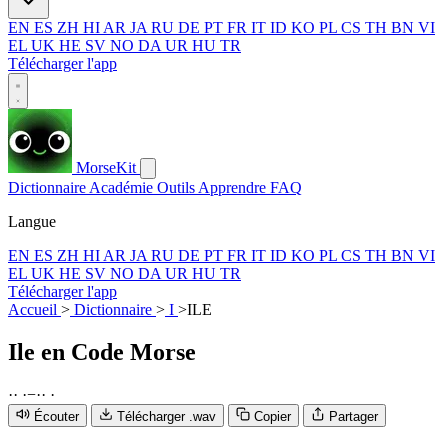
EN
ES
ZH
HI
AR
JA
RU
DE
PT
FR
IT
ID
KO
PL
CS
TH
BN
VI
EL
UK
HE
SV
NO
DA
UR
HU
TR
Télécharger l'app
MorseKit
Dictionnaire
Académie
Outils
Apprendre
FAQ
Langue
EN
ES
ZH
HI
AR
JA
RU
DE
PT
FR
IT
ID
KO
PL
CS
TH
BN
VI
EL
UK
HE
SV
NO
DA
UR
HU
TR
Télécharger l'app
Accueil
>
Dictionnaire
>
I
>
ILE
Ile
en Code Morse
·
·
·
−
·
·
·
Écouter
Télécharger .wav
Copier
Partager