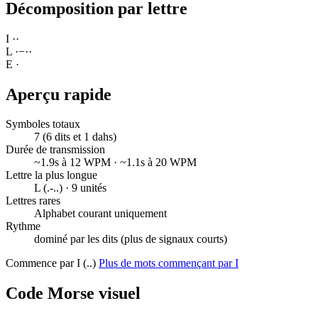
Décomposition par lettre
I
·
·
L
·
−
·
·
E
·
Aperçu rapide
Symboles totaux
7 (6 dits et 1 dahs)
Durée de transmission
~1.9s à 12 WPM · ~1.1s à 20 WPM
Lettre la plus longue
L (.-..) · 9 unités
Lettres rares
Alphabet courant uniquement
Rythme
dominé par les dits (plus de signaux courts)
Commence par I (..)
Plus de mots commençant par I
Code Morse visuel