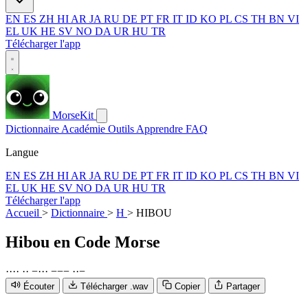
EN
ES
ZH
HI
AR
JA
RU
DE
PT
FR
IT
ID
KO
PL
CS
TH
BN
VI
EL
UK
HE
SV
NO
DA
UR
HU
TR
Télécharger l'app
MorseKit
Dictionnaire
Académie
Outils
Apprendre
FAQ
Langue
EN
ES
ZH
HI
AR
JA
RU
DE
PT
FR
IT
ID
KO
PL
CS
TH
BN
VI
EL
UK
HE
SV
NO
DA
UR
HU
TR
Télécharger l'app
Accueil
>
Dictionnaire
>
H
>
HIBOU
Hibou
en Code Morse
·
·
·
·
·
·
−
·
·
·
−
−
−
·
·
−
Écouter
Télécharger .wav
Copier
Partager