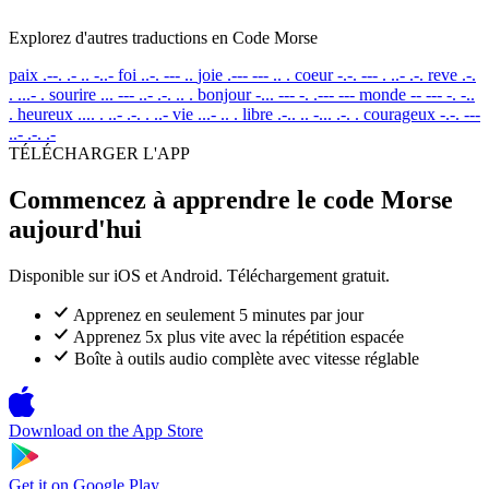
Explorez d'autres traductions en Code Morse
paix
.--. .- .. -..-
foi
..-. --- ..
joie
.--- --- .. .
coeur
-.-. --- . ..- .-.
reve
.-.
. ...- .
sourire
... --- ..- .-. .. .
bonjour
-... --- -. .--- ---
monde
-- --- -. -..
.
heureux
.... . ..- .-. . ..-
vie
...- .. .
libre
.-.. .. -... .-. .
courageux
-.-. ---
..- .-. .-
TÉLÉCHARGER L'APP
Commencez à apprendre le code Morse
aujourd'hui
Disponible sur iOS et Android. Téléchargement gratuit.
Apprenez en seulement 5 minutes par jour
Apprenez 5x plus vite avec la répétition espacée
Boîte à outils audio complète avec vitesse réglable
Download on the
App Store
Get it on
Google Play