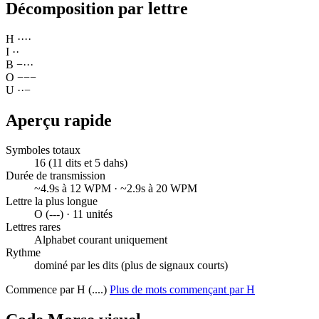
Décomposition par lettre
H
·
·
·
·
I
·
·
B
−
·
·
·
O
−
−
−
U
·
·
−
Aperçu rapide
Symboles totaux
16 (11 dits et 5 dahs)
Durée de transmission
~4.9s à 12 WPM · ~2.9s à 20 WPM
Lettre la plus longue
O (---) · 11 unités
Lettres rares
Alphabet courant uniquement
Rythme
dominé par les dits (plus de signaux courts)
Commence par H (....)
Plus de mots commençant par H