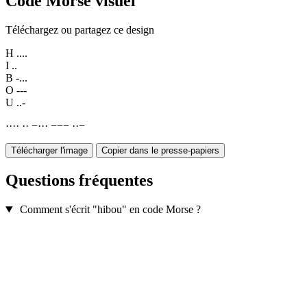
Code Morse visuel
Téléchargez ou partagez ce design
H
....
I
..
B
-...
O
---
U
..-
·
·
·
·
·
·
−
·
·
·
−
−
−
·
·
−
Télécharger l'image
Copier dans le presse-papiers
Questions fréquentes
Comment s'écrit "hibou" en code Morse ?