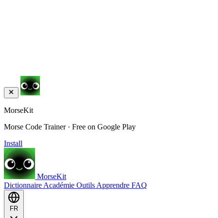
MorseKit
Morse Code Trainer · Free on Google Play
Install
MorseKit
Dictionnaire
Académie
Outils
Apprendre
FAQ
FR