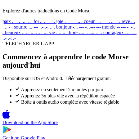
Explorez d'autres traductions en Code Morse
paix
.--. .- .. -..-
foi
..-. --- ..
joie
.--- --- .. .
coeur
-.-. --- . ..- .-.
reve
.-.
. ...- .
sourire
... --- ..- .-. .. .
bonjour
-... --- -. .--- ---
monde
-- --- -. -..
.
heureux
.... . ..- .-. . ..-
vie
...- .. .
libre
.-.. .. -... .-. .
courageux
-.-. ---
..- .-. .-
TÉLÉCHARGER L'APP
Commencez à apprendre le code Morse
aujourd'hui
Disponible sur iOS et Android. Téléchargement gratuit.
Apprenez en seulement 5 minutes par jour
Apprenez 5x plus vite avec la répétition espacée
Boîte à outils audio complète avec vitesse réglable
Download on the
App Store
Get it on
Google Play