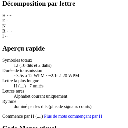
Décomposition par lettre
H
·
·
·
·
E
·
N
−
·
R
·
−
·
I
·
·
Aperçu rapide
Symboles totaux
12 (10 dits et 2 dahs)
Durée de transmission
~3.5s à 12 WPM · ~2.1s à 20 WPM
Lettre la plus longue
H (....) · 7 unités
Lettres rares
Alphabet courant uniquement
Rythme
dominé par les dits (plus de signaux courts)
Commence par H (....)
Plus de mots commençant par H