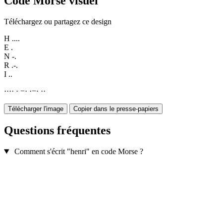
Code Morse visuel
Téléchargez ou partagez ce design
H
....
E
.
N
-.
R
.-.
I
..
·
·
·
·
·
−
·
·
−
·
·
·
Télécharger l'image
Copier dans le presse-papiers
Questions fréquentes
Comment s'écrit "henri" en code Morse ?