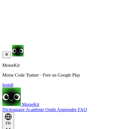
MorseKit
Morse Code Trainer · Free on Google Play
Install
MorseKit
Dictionnaire
Académie
Outils
Apprendre
FAQ
FR