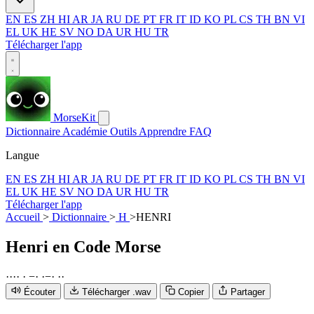
EN
ES
ZH
HI
AR
JA
RU
DE
PT
FR
IT
ID
KO
PL
CS
TH
BN
VI
EL
UK
HE
SV
NO
DA
UR
HU
TR
Télécharger l'app
MorseKit
Dictionnaire
Académie
Outils
Apprendre
FAQ
Langue
EN
ES
ZH
HI
AR
JA
RU
DE
PT
FR
IT
ID
KO
PL
CS
TH
BN
VI
EL
UK
HE
SV
NO
DA
UR
HU
TR
Télécharger l'app
Accueil
>
Dictionnaire
>
H
>
HENRI
Henri
en Code Morse
·
·
·
·
·
−
·
·
−
·
·
·
Écouter
Télécharger .wav
Copier
Partager