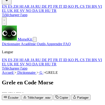
EN
ES
ZH
HI
AR
JA
RU
DE
PT
FR
IT
ID
KO
PL
CS
TH
BN
VI
EL
UK
HE
SV
NO
DA
UR
HU
TR
Télécharger l'app
MorseKit
Dictionnaire
Académie
Outils
Apprendre
FAQ
Langue
EN
ES
ZH
HI
AR
JA
RU
DE
PT
FR
IT
ID
KO
PL
CS
TH
BN
VI
EL
UK
HE
SV
NO
DA
UR
HU
TR
Télécharger l'app
Accueil
>
Dictionnaire
>
G
>
GRELE
Grele
en Code Morse
−
−
·
·
−
·
·
·
−
·
·
·
Écouter
Télécharger .wav
Copier
Partager