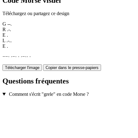
Code Morse visuel
Téléchargez ou partagez ce design
G
--.
R
.-.
E
.
L
.-..
E
.
−
−
·
·
−
·
·
·
−
·
·
·
Télécharger l'image
Copier dans le presse-papiers
Questions fréquentes
Comment s'écrit "grele" en code Morse ?