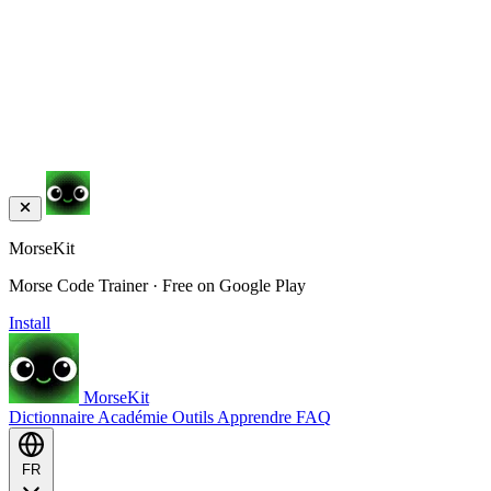
MorseKit
Morse Code Trainer · Free on Google Play
Install
MorseKit
Dictionnaire
Académie
Outils
Apprendre
FAQ
FR