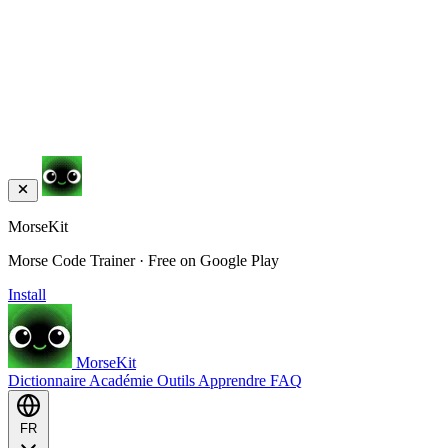
MorseKit
Morse Code Trainer · Free on Google Play
Install
MorseKit
Dictionnaire
Académie
Outils
Apprendre
FAQ
FR