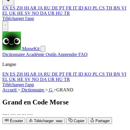
EN
ES
ZH
HI
AR
JA
RU
DE
PT
FR
IT
ID
KO
PL
CS
TH
BN
VI
EL
UK
HE
SV
NO
DA
UR
HU
TR
Télécharger l'app
MorseKit
Dictionnaire
Académie
Outils
Apprendre
FAQ
Langue
EN
ES
ZH
HI
AR
JA
RU
DE
PT
FR
IT
ID
KO
PL
CS
TH
BN
VI
EL
UK
HE
SV
NO
DA
UR
HU
TR
Télécharger l'app
Accueil
>
Dictionnaire
>
G
>
GRAND
Grand
en Code Morse
−
−
·
·
−
·
·
−
−
·
−
·
·
Écouter
Télécharger .wav
Copier
Partager