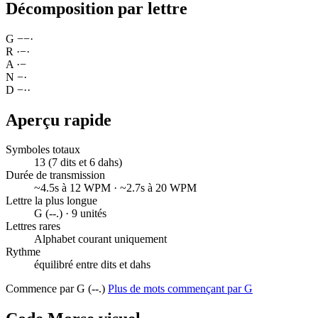
Décomposition par lettre
G
−
−
·
R
·
−
·
A
·
−
N
−
·
D
−
·
·
Aperçu rapide
Symboles totaux
13 (7 dits et 6 dahs)
Durée de transmission
~4.5s à 12 WPM · ~2.7s à 20 WPM
Lettre la plus longue
G (--.) · 9 unités
Lettres rares
Alphabet courant uniquement
Rythme
équilibré entre dits et dahs
Commence par G (--.)
Plus de mots commençant par G