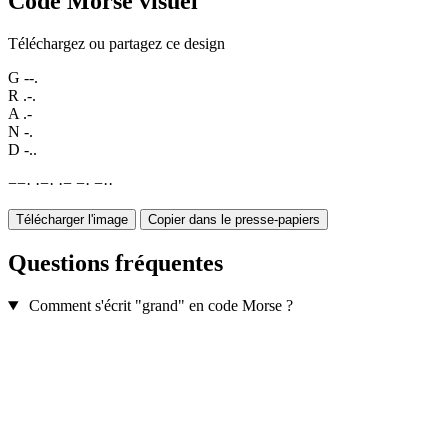
Code Morse visuel
Téléchargez ou partagez ce design
G
--.
R
.-.
A
.-
N
-.
D
-..
−
−
·
·
−
·
·
−
−
·
−
·
·
Télécharger l'image
Copier dans le presse-papiers
Questions fréquentes
Comment s'écrit "grand" en code Morse ?