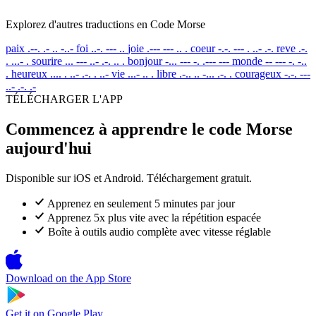
Explorez d'autres traductions en Code Morse
paix
.--. .- .. -..-
foi
..-. --- ..
joie
.--- --- .. .
coeur
-.-. --- . ..- .-.
reve
.-.
. ...- .
sourire
... --- ..- .-. .. .
bonjour
-... --- -. .--- ---
monde
-- --- -. -..
.
heureux
.... . ..- .-. . ..-
vie
...- .. .
libre
.-.. .. -... .-. .
courageux
-.-. ---
..- .-. .-
TÉLÉCHARGER L'APP
Commencez à apprendre le code Morse
aujourd'hui
Disponible sur iOS et Android. Téléchargement gratuit.
Apprenez en seulement 5 minutes par jour
Apprenez 5x plus vite avec la répétition espacée
Boîte à outils audio complète avec vitesse réglable
Download on the
App Store
Get it on
Google Play