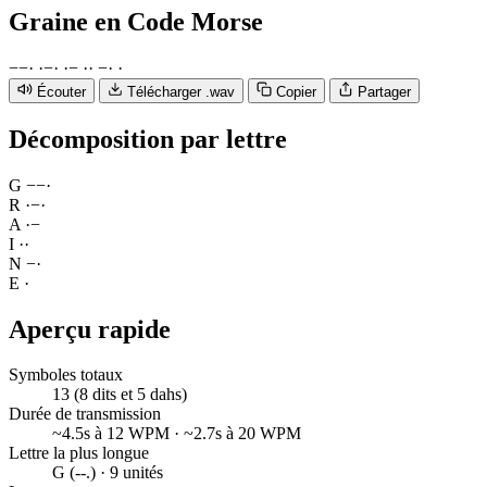
Graine
en Code Morse
−
−
·
·
−
·
·
−
·
·
−
·
·
Écouter
Télécharger .wav
Copier
Partager
Décomposition par lettre
G
−
−
·
R
·
−
·
A
·
−
I
·
·
N
−
·
E
·
Aperçu rapide
Symboles totaux
13 (8 dits et 5 dahs)
Durée de transmission
~4.5s à 12 WPM · ~2.7s à 20 WPM
Lettre la plus longue
G (--.) · 9 unités