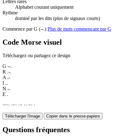
Lettres rares
Alphabet courant uniquement
Rythme
dominé par les dits (plus de signaux courts)
Commence par G (--.)
Plus de mots commençant par G
Code Morse visuel
Téléchargez ou partagez ce design
G
--.
R
.-.
A
.-
I
..
N
-.
E
.
−
−
·
·
−
·
·
−
·
·
−
·
·
Télécharger l'image
Copier dans le presse-papiers
Questions fréquentes