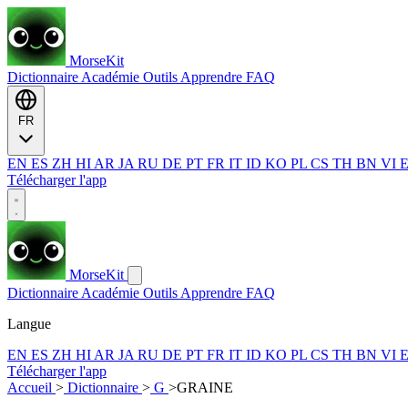
MorseKit
Dictionnaire
Académie
Outils
Apprendre
FAQ
FR
EN
ES
ZH
HI
AR
JA
RU
DE
PT
FR
IT
ID
KO
PL
CS
TH
BN
VI
Télécharger l'app
MorseKit
Dictionnaire
Académie
Outils
Apprendre
FAQ
Langue
EN
ES
ZH
HI
AR
JA
RU
DE
PT
FR
IT
ID
KO
PL
CS
TH
BN
VI
Télécharger l'app
Accueil
>
Dictionnaire
>
G
>
GRAINE