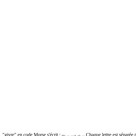
"givre" en code Morse s'écrit : --. .. ...- .-. .. Chaque lettre est sépa