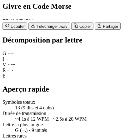
Givre
en Code Morse
−
−
·
·
·
·
·
·
−
·
−
·
·
Écouter
Télécharger .wav
Copier
Partager
Décomposition par lettre
G
−
−
·
I
·
·
V
·
·
·
−
R
·
−
·
E
·
Aperçu rapide
Symboles totaux
13 (9 dits et 4 dahs)
Durée de transmission
~4.1s à 12 WPM · ~2.5s à 20 WPM
Lettre la plus longue
G (--.) · 9 unités
Lettres rares