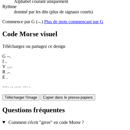
Alphabet courant uniquement
Rythme
dominé par les dits (plus de signaux courts)
Commence par G (--.)
Plus de mots commençant par G
Code Morse visuel
Téléchargez ou partagez ce design
G
--.
I
..
V
...-
R
.-.
E
.
−
−
·
·
·
·
·
·
−
·
−
·
·
Télécharger l'image
Copier dans le presse-papiers
Questions fréquentes
Comment s'écrit "givre" en code Morse ?