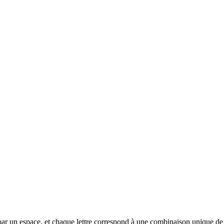
rée par un espace, et chaque lettre correspond à une combinaison unique de p