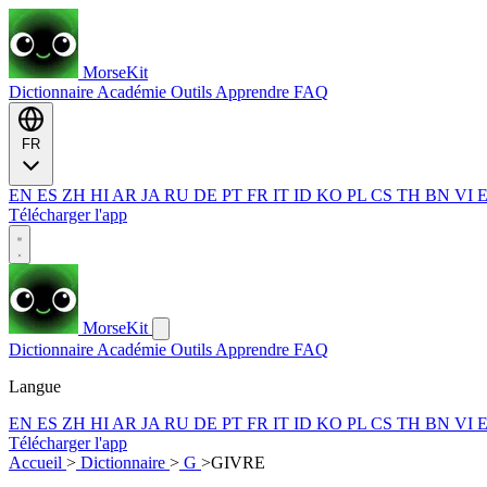
MorseKit
Dictionnaire
Académie
Outils
Apprendre
FAQ
FR
EN
ES
ZH
HI
AR
JA
RU
DE
PT
FR
IT
ID
KO
PL
CS
TH
BN
VI
Télécharger l'app
MorseKit
Dictionnaire
Académie
Outils
Apprendre
FAQ
Langue
EN
ES
ZH
HI
AR
JA
RU
DE
PT
FR
IT
ID
KO
PL
CS
TH
BN
VI
Télécharger l'app
Accueil
>
Dictionnaire
>
G
>
GIVRE