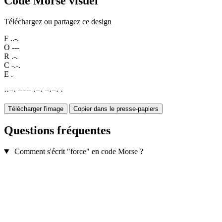
Code Morse visuel
Téléchargez ou partagez ce design
F
..-.
O
---
R
.-.
C
-.-.
E
.
·
·
−
·
−
−
−
·
−
·
−
·
−
·
·
Télécharger l'image
Copier dans le presse-papiers
Questions fréquentes
Comment s'écrit "force" en code Morse ?