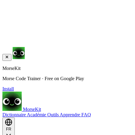
MorseKit
Morse Code Trainer · Free on Google Play
Install
MorseKit
Dictionnaire
Académie
Outils
Apprendre
FAQ
FR