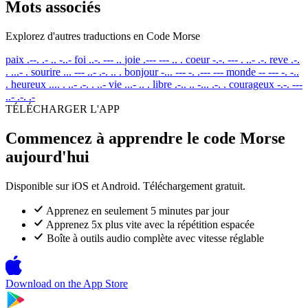
Mots associés
Explorez d'autres traductions en Code Morse
paix
.--. .- .. -..-
foi
..-. --- ..
joie
.--- --- .. .
coeur
-.-. --- . ..- .-.
reve
.-.
. ...- .
sourire
... --- ..- .-. .. .
bonjour
-... --- -. .--- ---
monde
-- --- -. -..
.
heureux
.... . ..- .-. . ..-
vie
...- .. .
libre
.-.. .. -... .-. .
courageux
-.-. ---
..- .-. .-
TÉLÉCHARGER L'APP
Commencez à apprendre le code Morse
aujourd'hui
Disponible sur iOS et Android. Téléchargement gratuit.
Apprenez en seulement 5 minutes par jour
Apprenez 5x plus vite avec la répétition espacée
Boîte à outils audio complète avec vitesse réglable
Download on the
App Store