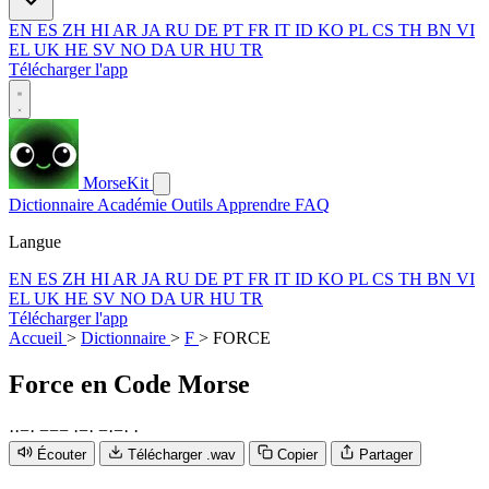
EN
ES
ZH
HI
AR
JA
RU
DE
PT
FR
IT
ID
KO
PL
CS
TH
BN
VI
EL
UK
HE
SV
NO
DA
UR
HU
TR
Télécharger l'app
MorseKit
Dictionnaire
Académie
Outils
Apprendre
FAQ
Langue
EN
ES
ZH
HI
AR
JA
RU
DE
PT
FR
IT
ID
KO
PL
CS
TH
BN
VI
EL
UK
HE
SV
NO
DA
UR
HU
TR
Télécharger l'app
Accueil
>
Dictionnaire
>
F
>
FORCE
Force
en Code Morse
·
·
−
·
−
−
−
·
−
·
−
·
−
·
·
Écouter
Télécharger .wav
Copier
Partager