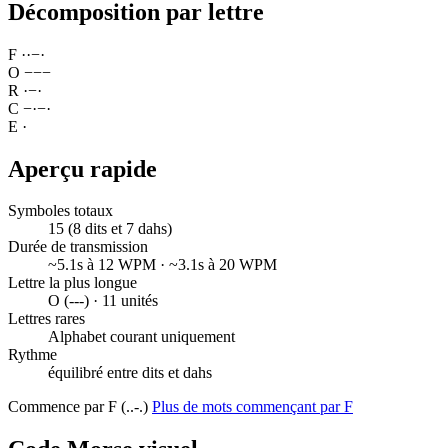
Décomposition par lettre
F
·
·
−
·
O
−
−
−
R
·
−
·
C
−
·
−
·
E
·
Aperçu rapide
Symboles totaux
15 (8 dits et 7 dahs)
Durée de transmission
~5.1s à 12 WPM · ~3.1s à 20 WPM
Lettre la plus longue
O (---) · 11 unités
Lettres rares
Alphabet courant uniquement
Rythme
équilibré entre dits et dahs
Commence par F (..-.)
Plus de mots commençant par F