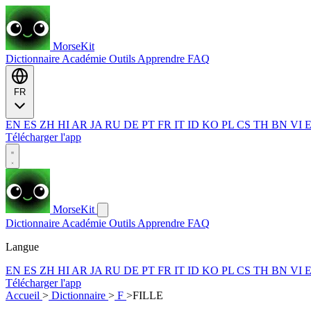
MorseKit
Dictionnaire
Académie
Outils
Apprendre
FAQ
FR
EN
ES
ZH
HI
AR
JA
RU
DE
PT
FR
IT
ID
KO
PL
CS
TH
BN
VI
Télécharger l'app
MorseKit
Dictionnaire
Académie
Outils
Apprendre
FAQ
Langue
EN
ES
ZH
HI
AR
JA
RU
DE
PT
FR
IT
ID
KO
PL
CS
TH
BN
VI
Télécharger l'app
Accueil
>
Dictionnaire
>
F
>
FILLE