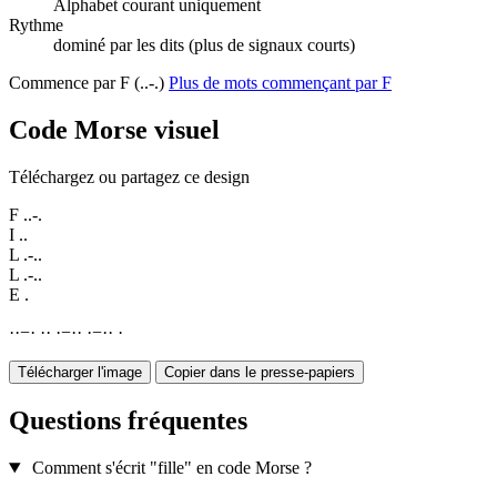
Alphabet courant uniquement
Rythme
dominé par les dits (plus de signaux courts)
Commence par F (..-.)
Plus de mots commençant par F
Code Morse visuel
Téléchargez ou partagez ce design
F
..-.
I
..
L
.-..
L
.-..
E
.
·
·
−
·
·
·
·
−
·
·
·
−
·
·
·
Télécharger l'image
Copier dans le presse-papiers
Questions fréquentes
Comment s'écrit "fille" en code Morse ?