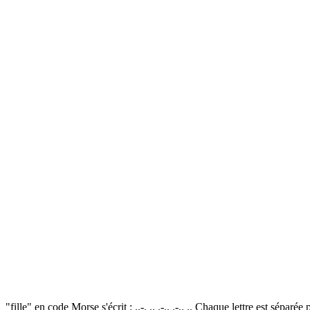
"fille" en code Morse s'écrit : ..-. .. .-.. .-.. .. Chaque lettre est sép