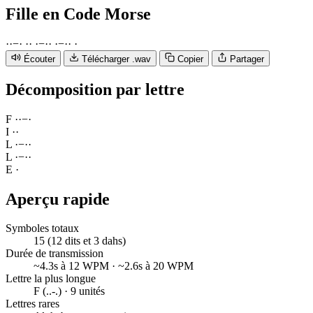
Fille
en Code Morse
·
·
−
·
·
·
·
−
·
·
·
−
·
·
·
Écouter
Télécharger .wav
Copier
Partager
Décomposition par lettre
F
·
·
−
·
I
·
·
L
·
−
·
·
L
·
−
·
·
E
·
Aperçu rapide
Symboles totaux
15 (12 dits et 3 dahs)
Durée de transmission
~4.3s à 12 WPM · ~2.6s à 20 WPM
Lettre la plus longue
F (..-.) · 9 unités
Lettres rares