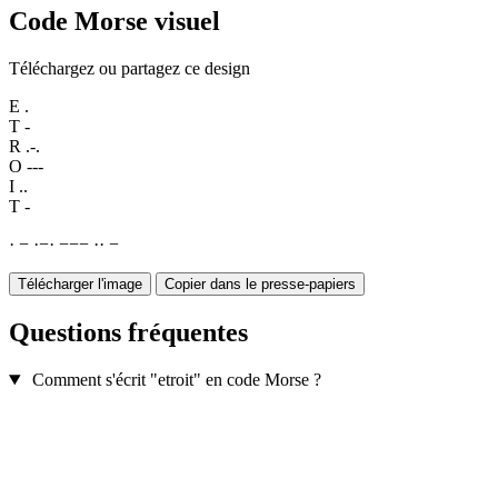
Code Morse visuel
Téléchargez ou partagez ce design
E
.
T
-
R
.-.
O
---
I
..
T
-
·
−
·
−
·
−
−
−
·
·
−
Télécharger l'image
Copier dans le presse-papiers
Questions fréquentes
Comment s'écrit "etroit" en code Morse ?