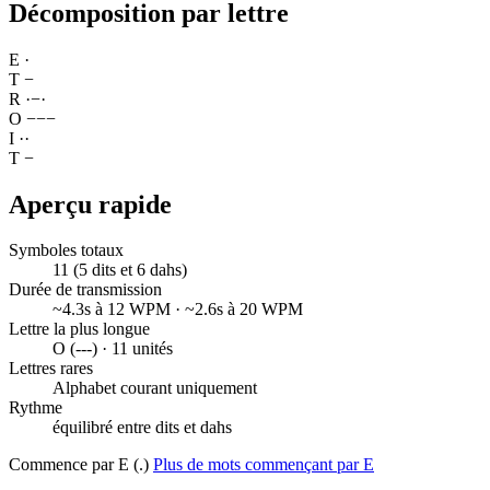
Décomposition par lettre
E
·
T
−
R
·
−
·
O
−
−
−
I
·
·
T
−
Aperçu rapide
Symboles totaux
11 (5 dits et 6 dahs)
Durée de transmission
~4.3s à 12 WPM · ~2.6s à 20 WPM
Lettre la plus longue
O (---) · 11 unités
Lettres rares
Alphabet courant uniquement
Rythme
équilibré entre dits et dahs
Commence par E (.)
Plus de mots commençant par E