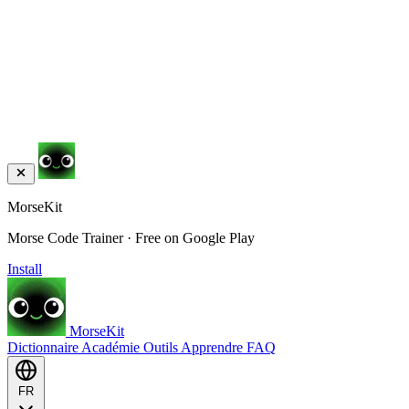
MorseKit
Morse Code Trainer · Free on Google Play
Install
MorseKit
Dictionnaire
Académie
Outils
Apprendre
FAQ
FR