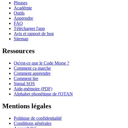
Phrases
Académie
Outils
Apprendre
FAQ
Télécharger l'app
Avis et rapport de bug
Sitemap
Ressources
Qu'est-ce que le Code Morse ?
Comment ça marche
Comment apprendre
Comment lire
Signal SOS
Aide-mémoire (PDF)
Alphabet phonétique de l'OTAN
Mentions légales
Politique de confidentialité
Conditions générales