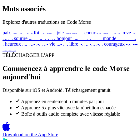
Mots associés
Explorez d'autres traductions en Code Morse
paix
.--. .- .. -..-
foi
..-. --- ..
joie
.--- --- .. .
coeur
-.-. --- . ..- .-.
reve
.-.
. ...- .
sourire
... --- ..- .-. .. .
bonjour
-... --- -. .--- ---
monde
-- --- -. -..
.
heureux
.... . ..- .-. . ..-
vie
...- .. .
libre
.-.. .. -... .-. .
courageux
-.-. ---
..- .-. .-
TÉLÉCHARGER L'APP
Commencez à apprendre le code Morse
aujourd'hui
Disponible sur iOS et Android. Téléchargement gratuit.
Apprenez en seulement 5 minutes par jour
Apprenez 5x plus vite avec la répétition espacée
Boîte à outils audio complète avec vitesse réglable
Download on the
App Store