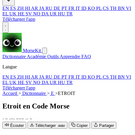
EN
ES
ZH
HI
AR
JA
RU
DE
PT
FR
IT
ID
KO
PL
CS
TH
BN
VI
EL
UK
HE
SV
NO
DA
UR
HU
TR
Télécharger l'app
MorseKit
Dictionnaire
Académie
Outils
Apprendre
FAQ
Langue
EN
ES
ZH
HI
AR
JA
RU
DE
PT
FR
IT
ID
KO
PL
CS
TH
BN
VI
EL
UK
HE
SV
NO
DA
UR
HU
TR
Télécharger l'app
Accueil
>
Dictionnaire
>
E
>
ETROIT
Etroit
en Code Morse
·
−
·
−
·
−
−
−
·
·
−
Écouter
Télécharger .wav
Copier
Partager