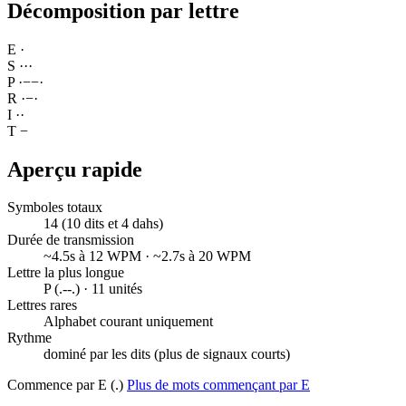
Décomposition par lettre
E
·
S
·
·
·
P
·
−
−
·
R
·
−
·
I
·
·
T
−
Aperçu rapide
Symboles totaux
14 (10 dits et 4 dahs)
Durée de transmission
~4.5s à 12 WPM · ~2.7s à 20 WPM
Lettre la plus longue
P (.--.) · 11 unités
Lettres rares
Alphabet courant uniquement
Rythme
dominé par les dits (plus de signaux courts)
Commence par E (.)
Plus de mots commençant par E