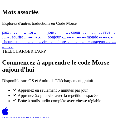
Mots associés
Explorez d'autres traductions en Code Morse
paix
.--. .- .. -..-
foi
..-. --- ..
joie
.--- --- .. .
coeur
-.-. --- . ..- .-.
reve
.-.
. ...- .
sourire
... --- ..- .-. .. .
bonjour
-... --- -. .--- ---
monde
-- --- -. -..
.
heureux
.... . ..- .-. . ..-
vie
...- .. .
libre
.-.. .. -... .-. .
courageux
-.-. ---
..- .-. .-
TÉLÉCHARGER L'APP
Commencez à apprendre le code Morse
aujourd'hui
Disponible sur iOS et Android. Téléchargement gratuit.
Apprenez en seulement 5 minutes par jour
Apprenez 5x plus vite avec la répétition espacée
Boîte à outils audio complète avec vitesse réglable