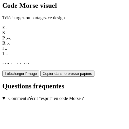
Code Morse visuel
Téléchargez ou partagez ce design
E
.
S
...
P
.--.
R
.-.
I
..
T
-
·
·
·
·
·
−
−
·
·
−
·
·
·
−
Télécharger l'image
Copier dans le presse-papiers
Questions fréquentes
Comment s'écrit "esprit" en code Morse ?