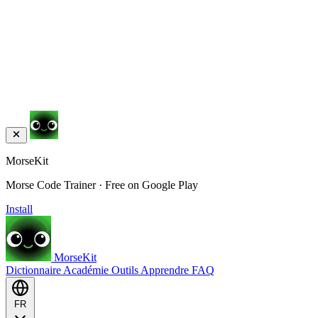
MorseKit
Morse Code Trainer · Free on Google Play
Install
MorseKit
Dictionnaire
Académie
Outils
Apprendre
FAQ
FR