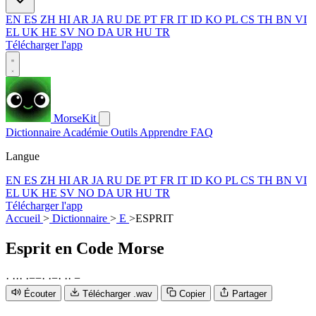
EN
ES
ZH
HI
AR
JA
RU
DE
PT
FR
IT
ID
KO
PL
CS
TH
BN
VI
EL
UK
HE
SV
NO
DA
UR
HU
TR
Télécharger l'app
MorseKit
Dictionnaire
Académie
Outils
Apprendre
FAQ
Langue
EN
ES
ZH
HI
AR
JA
RU
DE
PT
FR
IT
ID
KO
PL
CS
TH
BN
VI
EL
UK
HE
SV
NO
DA
UR
HU
TR
Télécharger l'app
Accueil
>
Dictionnaire
>
E
>
ESPRIT
Esprit
en Code Morse
·
·
·
·
·
−
−
·
·
−
·
·
·
−
Écouter
Télécharger .wav
Copier
Partager