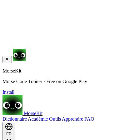
MorseKit
Morse Code Trainer · Free on Google Play
Install
MorseKit
Dictionnaire
Académie
Outils
Apprendre
FAQ
FR