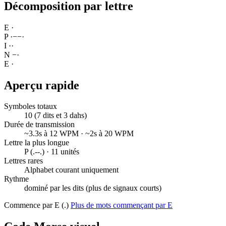
Décomposition par lettre
E
·
P
·
−
−
·
I
·
·
N
−
·
E
·
Aperçu rapide
Symboles totaux
10 (7 dits et 3 dahs)
Durée de transmission
~3.3s à 12 WPM · ~2s à 20 WPM
Lettre la plus longue
P (.--.) · 11 unités
Lettres rares
Alphabet courant uniquement
Rythme
dominé par les dits (plus de signaux courts)
Commence par E (.)
Plus de mots commençant par E