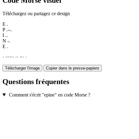
Code Morse visuel
Téléchargez ou partagez ce design
E
.
P
.--.
I
..
N
-.
E
.
·
·
−
−
·
·
·
−
·
·
Télécharger l'image
Copier dans le presse-papiers
Questions fréquentes
Comment s'écrit "epine" en code Morse ?