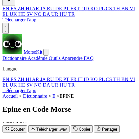
EN
ES
ZH
HI
AR
JA
RU
DE
PT
FR
IT
ID
KO
PL
CS
TH
BN
VI
EL
UK
HE
SV
NO
DA
UR
HU
TR
Télécharger l'app
MorseKit
Dictionnaire
Académie
Outils
Apprendre
FAQ
Langue
EN
ES
ZH
HI
AR
JA
RU
DE
PT
FR
IT
ID
KO
PL
CS
TH
BN
VI
EL
UK
HE
SV
NO
DA
UR
HU
TR
Télécharger l'app
Accueil
>
Dictionnaire
>
E
>
EPINE
Epine
en Code Morse
·
·
−
−
·
·
·
−
·
·
Écouter
Télécharger .wav
Copier
Partager