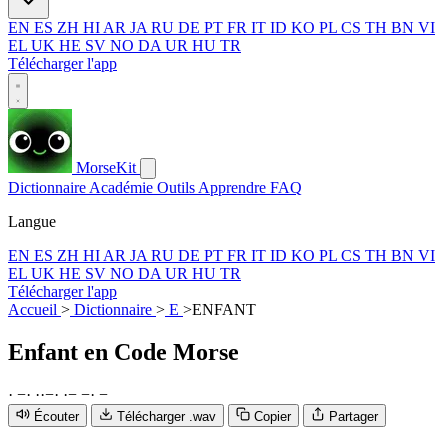
EN
ES
ZH
HI
AR
JA
RU
DE
PT
FR
IT
ID
KO
PL
CS
TH
BN
VI
EL
UK
HE
SV
NO
DA
UR
HU
TR
Télécharger l'app
MorseKit
Dictionnaire
Académie
Outils
Apprendre
FAQ
Langue
EN
ES
ZH
HI
AR
JA
RU
DE
PT
FR
IT
ID
KO
PL
CS
TH
BN
VI
EL
UK
HE
SV
NO
DA
UR
HU
TR
Télécharger l'app
Accueil
>
Dictionnaire
>
E
>
ENFANT
Enfant
en Code Morse
·
−
·
·
·
−
·
·
−
−
·
−
Écouter
Télécharger .wav
Copier
Partager