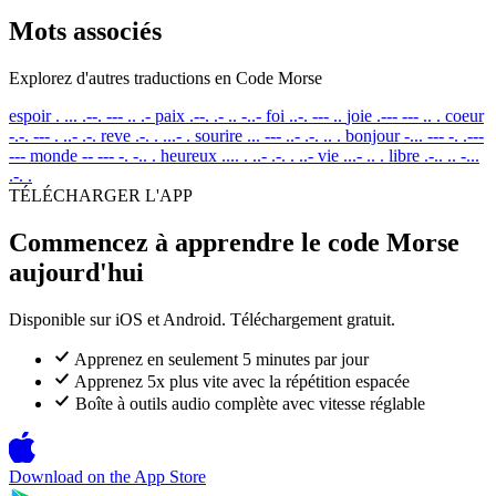
Mots associés
Explorez d'autres traductions en Code Morse
espoir
. ... .--. --- .. .-
paix
.--. .- .. -..-
foi
..-. --- ..
joie
.--- --- .. .
coeur
-.-. --- . ..- .-.
reve
.-. . ...- .
sourire
... --- ..- .-. .. .
bonjour
-... --- -. .---
---
monde
-- --- -. -.. .
heureux
.... . ..- .-. . ..-
vie
...- .. .
libre
.-.. .. -...
.-. .
TÉLÉCHARGER L'APP
Commencez à apprendre le code Morse
aujourd'hui
Disponible sur iOS et Android. Téléchargement gratuit.
Apprenez en seulement 5 minutes par jour
Apprenez 5x plus vite avec la répétition espacée
Boîte à outils audio complète avec vitesse réglable
Download on the
App Store