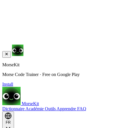
MorseKit
Morse Code Trainer · Free on Google Play
Install
MorseKit
Dictionnaire
Académie
Outils
Apprendre
FAQ
FR