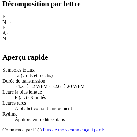
Décomposition par lettre
E
·
N
−
·
F
·
·
−
·
A
·
−
N
−
·
T
−
Aperçu rapide
Symboles totaux
12 (7 dits et 5 dahs)
Durée de transmission
~4.3s à 12 WPM · ~2.6s à 20 WPM
Lettre la plus longue
F (..-.) · 9 unités
Lettres rares
Alphabet courant uniquement
Rythme
équilibré entre dits et dahs
Commence par E (.)
Plus de mots commençant par E