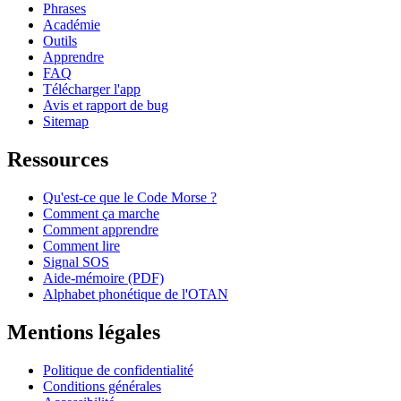
Phrases
Académie
Outils
Apprendre
FAQ
Télécharger l'app
Avis et rapport de bug
Sitemap
Ressources
Qu'est-ce que le Code Morse ?
Comment ça marche
Comment apprendre
Comment lire
Signal SOS
Aide-mémoire (PDF)
Alphabet phonétique de l'OTAN
Mentions légales
Politique de confidentialité
Conditions générales