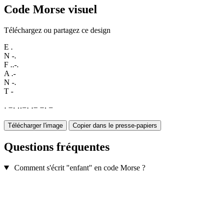
Code Morse visuel
Téléchargez ou partagez ce design
E
.
N
-.
F
..-.
A
.-
N
-.
T
-
·
−
·
·
·
−
·
·
−
−
·
−
Télécharger l'image
Copier dans le presse-papiers
Questions fréquentes
Comment s'écrit "enfant" en code Morse ?