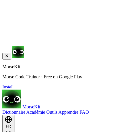
MorseKit
Morse Code Trainer · Free on Google Play
Install
MorseKit
Dictionnaire
Académie
Outils
Apprendre
FAQ
FR