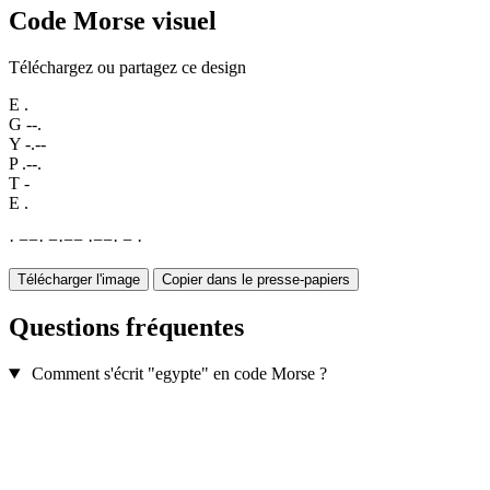
Code Morse visuel
Téléchargez ou partagez ce design
E
.
G
--.
Y
-.--
P
.--.
T
-
E
.
·
−
−
·
−
·
−
−
·
−
−
·
−
·
Télécharger l'image
Copier dans le presse-papiers
Questions fréquentes
Comment s'écrit "egypte" en code Morse ?