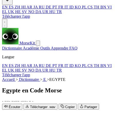
EN
ES
ZH
HI
AR
JA
RU
DE
PT
FR
IT
ID
KO
PL
CS
TH
BN
VI
EL
UK
HE
SV
NO
DA
UR
HU
TR
Télécharger l'app
MorseKit
Dictionnaire
Académie
Outils
Apprendre
FAQ
Langue
EN
ES
ZH
HI
AR
JA
RU
DE
PT
FR
IT
ID
KO
PL
CS
TH
BN
VI
EL
UK
HE
SV
NO
DA
UR
HU
TR
Télécharger l'app
Accueil
>
Dictionnaire
>
E
>
EGYPTE
Egypte
en Code Morse
·
−
−
·
−
·
−
−
·
−
−
·
−
·
Écouter
Télécharger .wav
Copier
Partager