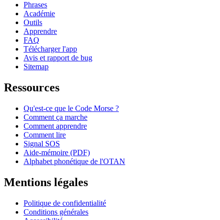
Phrases
Académie
Outils
Apprendre
FAQ
Télécharger l'app
Avis et rapport de bug
Sitemap
Ressources
Qu'est-ce que le Code Morse ?
Comment ça marche
Comment apprendre
Comment lire
Signal SOS
Aide-mémoire (PDF)
Alphabet phonétique de l'OTAN
Mentions légales
Politique de confidentialité
Conditions générales