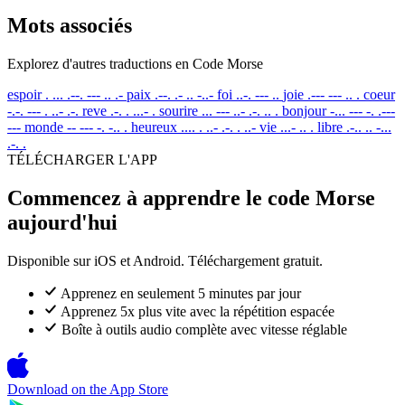
Mots associés
Explorez d'autres traductions en Code Morse
espoir
. ... .--. --- .. .-
paix
.--. .- .. -..-
foi
..-. --- ..
joie
.--- --- .. .
coeur
-.-. --- . ..- .-.
reve
.-. . ...- .
sourire
... --- ..- .-. .. .
bonjour
-... --- -. .---
---
monde
-- --- -. -.. .
heureux
.... . ..- .-. . ..-
vie
...- .. .
libre
.-.. .. -...
.-. .
TÉLÉCHARGER L'APP
Commencez à apprendre le code Morse
aujourd'hui
Disponible sur iOS et Android. Téléchargement gratuit.
Apprenez en seulement 5 minutes par jour
Apprenez 5x plus vite avec la répétition espacée
Boîte à outils audio complète avec vitesse réglable
Download on the
App Store