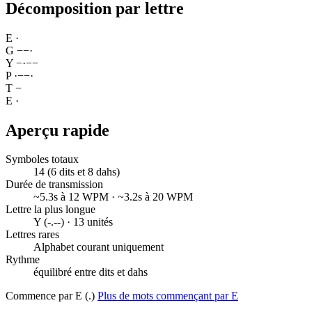
Décomposition par lettre
E
·
G
−
−
·
Y
−
·
−
−
P
·
−
−
·
T
−
E
·
Aperçu rapide
Symboles totaux
14 (6 dits et 8 dahs)
Durée de transmission
~5.3s à 12 WPM · ~3.2s à 20 WPM
Lettre la plus longue
Y (-.--) · 13 unités
Lettres rares
Alphabet courant uniquement
Rythme
équilibré entre dits et dahs
Commence par E (.)
Plus de mots commençant par E