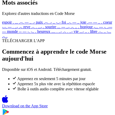
Mots associés
Explorez d'autres traductions en Code Morse
espoir
. ... .--. --- .. .-
paix
.--. .- .. -..-
foi
..-. --- ..
joie
.--- --- .. .
coeur
-.-. --- . ..- .-.
reve
.-. . ...- .
sourire
... --- ..- .-. .. .
bonjour
-... --- -. .---
---
monde
-- --- -. -.. .
heureux
.... . ..- .-. . ..-
vie
...- .. .
libre
.-.. .. -...
.-. .
TÉLÉCHARGER L'APP
Commencez à apprendre le code Morse
aujourd'hui
Disponible sur iOS et Android. Téléchargement gratuit.
Apprenez en seulement 5 minutes par jour
Apprenez 5x plus vite avec la répétition espacée
Boîte à outils audio complète avec vitesse réglable
Download on the
App Store