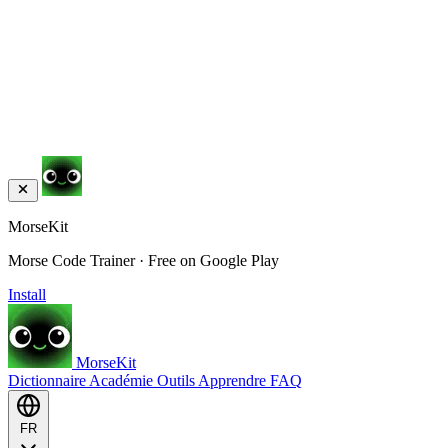
MorseKit
Morse Code Trainer · Free on Google Play
Install
MorseKit
Dictionnaire
Académie
Outils
Apprendre
FAQ
FR