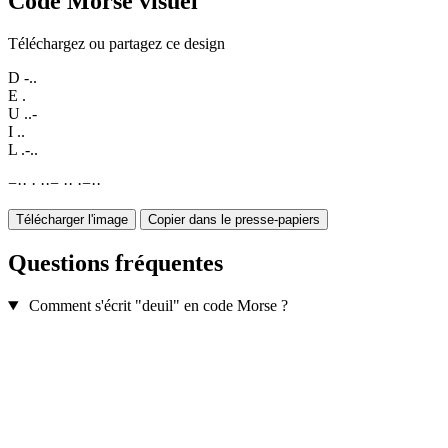
Code Morse visuel
Téléchargez ou partagez ce design
D
-..
E
.
U
..-
I
..
L
.-..
−
·
·
·
·
·
−
·
·
·
−
·
·
Télécharger l'image
Copier dans le presse-papiers
Questions fréquentes
Comment s'écrit "deuil" en code Morse ?