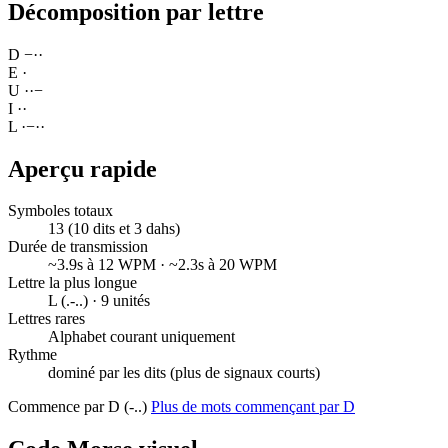
Décomposition par lettre
D
−
·
·
E
·
U
·
·
−
I
·
·
L
·
−
·
·
Aperçu rapide
Symboles totaux
13 (10 dits et 3 dahs)
Durée de transmission
~3.9s à 12 WPM · ~2.3s à 20 WPM
Lettre la plus longue
L (.-..) · 9 unités
Lettres rares
Alphabet courant uniquement
Rythme
dominé par les dits (plus de signaux courts)
Commence par D (-..)
Plus de mots commençant par D