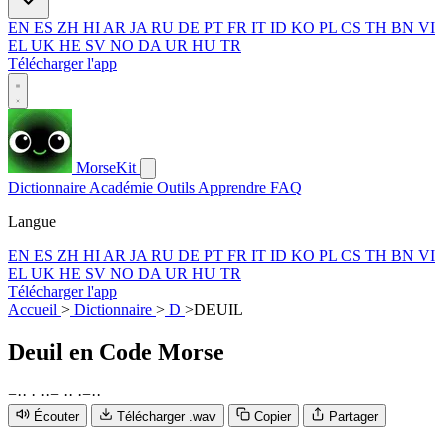
EN
ES
ZH
HI
AR
JA
RU
DE
PT
FR
IT
ID
KO
PL
CS
TH
BN
VI
EL
UK
HE
SV
NO
DA
UR
HU
TR
Télécharger l'app
MorseKit
Dictionnaire
Académie
Outils
Apprendre
FAQ
Langue
EN
ES
ZH
HI
AR
JA
RU
DE
PT
FR
IT
ID
KO
PL
CS
TH
BN
VI
EL
UK
HE
SV
NO
DA
UR
HU
TR
Télécharger l'app
Accueil
>
Dictionnaire
>
D
>
DEUIL
Deuil
en Code Morse
−
·
·
·
·
·
−
·
·
·
−
·
·
Écouter
Télécharger .wav
Copier
Partager