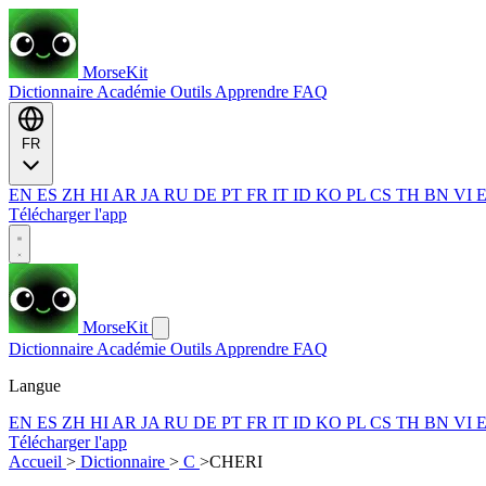
MorseKit
Dictionnaire
Académie
Outils
Apprendre
FAQ
FR
EN
ES
ZH
HI
AR
JA
RU
DE
PT
FR
IT
ID
KO
PL
CS
TH
BN
VI
Télécharger l'app
MorseKit
Dictionnaire
Académie
Outils
Apprendre
FAQ
Langue
EN
ES
ZH
HI
AR
JA
RU
DE
PT
FR
IT
ID
KO
PL
CS
TH
BN
VI
Télécharger l'app
Accueil
>
Dictionnaire
>
C
>
CHERI