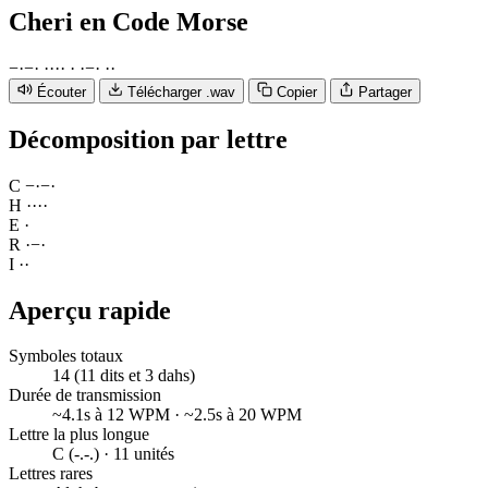
Cheri
en Code Morse
−
·
−
·
·
·
·
·
·
·
−
·
·
·
Écouter
Télécharger .wav
Copier
Partager
Décomposition par lettre
C
−
·
−
·
H
·
·
·
·
E
·
R
·
−
·
I
·
·
Aperçu rapide
Symboles totaux
14 (11 dits et 3 dahs)
Durée de transmission
~4.1s à 12 WPM · ~2.5s à 20 WPM
Lettre la plus longue
C (-.-.) · 11 unités
Lettres rares