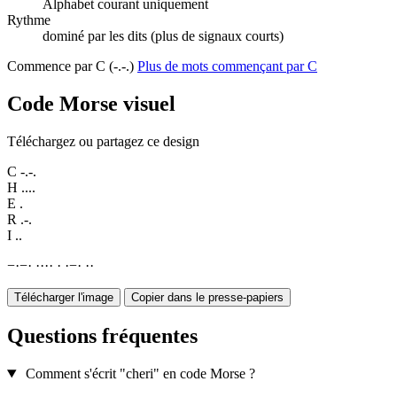
Alphabet courant uniquement
Rythme
dominé par les dits (plus de signaux courts)
Commence par C (-.-.)
Plus de mots commençant par C
Code Morse visuel
Téléchargez ou partagez ce design
C
-.-.
H
....
E
.
R
.-.
I
..
−
·
−
·
·
·
·
·
·
·
−
·
·
·
Télécharger l'image
Copier dans le presse-papiers
Questions fréquentes
Comment s'écrit "cheri" en code Morse ?