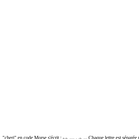
"cheri" en code Morse s'écrit : -.-. .... . .-. ... Chaque lettre est sépa