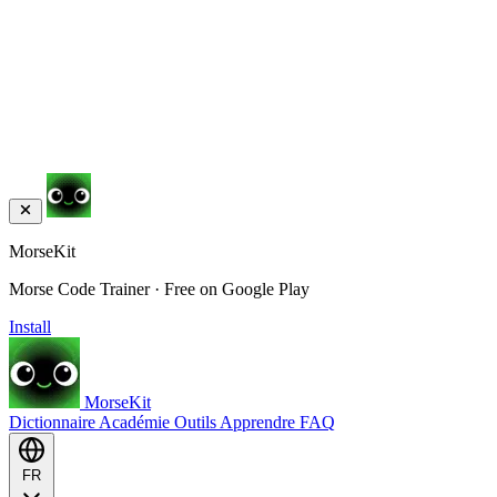
MorseKit
Morse Code Trainer · Free on Google Play
Install
MorseKit
Dictionnaire
Académie
Outils
Apprendre
FAQ
FR