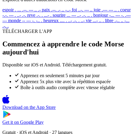
espoir
. ... .--. --- .. .-
paix
.--. .- .. -..-
foi
..-. --- ..
joie
.--- --- .. .
coeur
-.-. --- . ..- .-.
reve
.-. . ...- .
sourire
... --- ..- .-. .. .
bonjour
-... --- -. .---
---
monde
-- --- -. -.. .
heureux
.... . ..- .-. . ..-
vie
...- .. .
libre
.-.. .. -...
.-. .
TÉLÉCHARGER L'APP
Commencez à apprendre le code Morse
aujourd'hui
Disponible sur iOS et Android. Téléchargement gratuit.
Apprenez en seulement 5 minutes par jour
Apprenez 5x plus vite avec la répétition espacée
Boîte à outils audio complète avec vitesse réglable
Download on the
App Store
Get it on
Google Play
Gratuit · iOS et Android · 27 langues