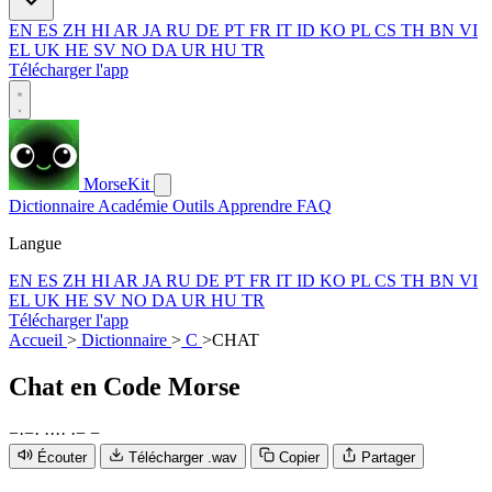
EN
ES
ZH
HI
AR
JA
RU
DE
PT
FR
IT
ID
KO
PL
CS
TH
BN
VI
EL
UK
HE
SV
NO
DA
UR
HU
TR
Télécharger l'app
MorseKit
Dictionnaire
Académie
Outils
Apprendre
FAQ
Langue
EN
ES
ZH
HI
AR
JA
RU
DE
PT
FR
IT
ID
KO
PL
CS
TH
BN
VI
EL
UK
HE
SV
NO
DA
UR
HU
TR
Télécharger l'app
Accueil
>
Dictionnaire
>
C
>
CHAT
Chat
en Code Morse
−
·
−
·
·
·
·
·
·
−
−
Écouter
Télécharger .wav
Copier
Partager