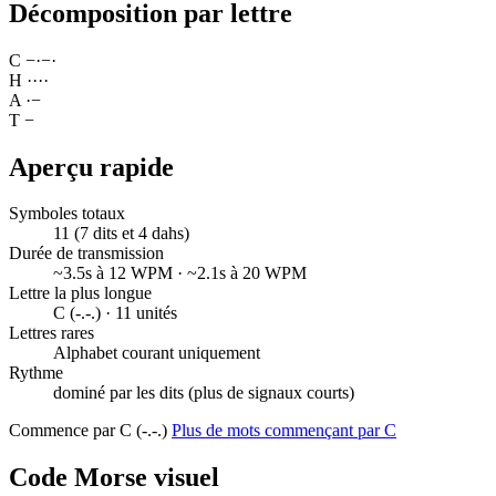
Décomposition par lettre
C
−
·
−
·
H
·
·
·
·
A
·
−
T
−
Aperçu rapide
Symboles totaux
11 (7 dits et 4 dahs)
Durée de transmission
~3.5s à 12 WPM · ~2.1s à 20 WPM
Lettre la plus longue
C (-.-.) · 11 unités
Lettres rares
Alphabet courant uniquement
Rythme
dominé par les dits (plus de signaux courts)
Commence par C (-.-.)
Plus de mots commençant par C
Code Morse visuel