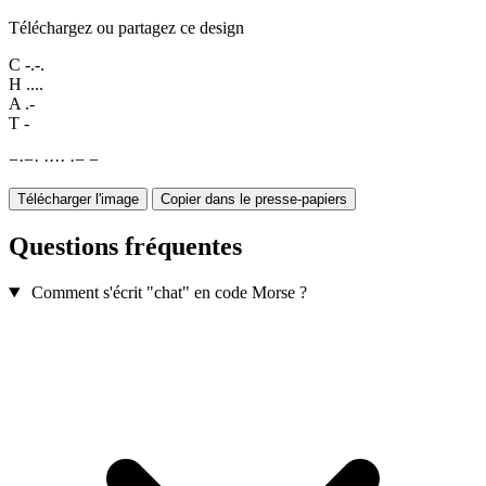
Téléchargez ou partagez ce design
C
-.-.
H
....
A
.-
T
-
−
·
−
·
·
·
·
·
·
−
−
Télécharger l'image
Copier dans le presse-papiers
Questions fréquentes
Comment s'écrit "chat" en code Morse ?