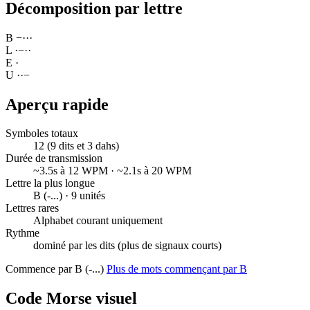
Décomposition par lettre
B
−
·
·
·
L
·
−
·
·
E
·
U
·
·
−
Aperçu rapide
Symboles totaux
12 (9 dits et 3 dahs)
Durée de transmission
~3.5s à 12 WPM · ~2.1s à 20 WPM
Lettre la plus longue
B (-...) · 9 unités
Lettres rares
Alphabet courant uniquement
Rythme
dominé par les dits (plus de signaux courts)
Commence par B (-...)
Plus de mots commençant par B
Code Morse visuel