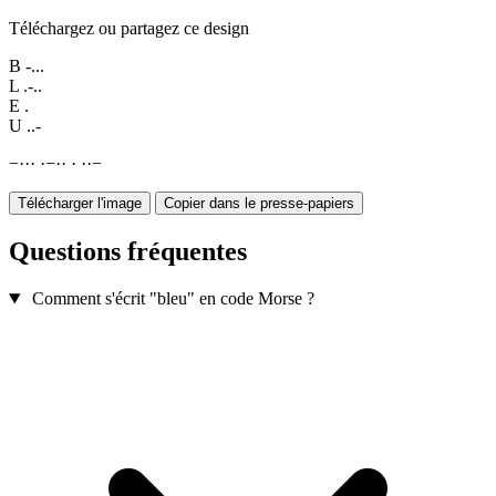
Téléchargez ou partagez ce design
B
-...
L
.-..
E
.
U
..-
−
·
·
·
·
−
·
·
·
·
·
−
Télécharger l'image
Copier dans le presse-papiers
Questions fréquentes
Comment s'écrit "bleu" en code Morse ?