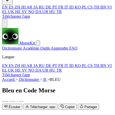
EN
ES
ZH
HI
AR
JA
RU
DE
PT
FR
IT
ID
KO
PL
CS
TH
BN
VI
EL
UK
HE
SV
NO
DA
UR
HU
TR
Télécharger l'app
MorseKit
Dictionnaire
Académie
Outils
Apprendre
FAQ
Langue
EN
ES
ZH
HI
AR
JA
RU
DE
PT
FR
IT
ID
KO
PL
CS
TH
BN
VI
EL
UK
HE
SV
NO
DA
UR
HU
TR
Télécharger l'app
Accueil
>
Dictionnaire
>
B
>
BLEU
Bleu
en Code Morse
−
·
·
·
·
−
·
·
·
·
·
−
Écouter
Télécharger .wav
Copier
Partager