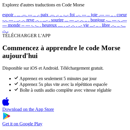
Explorez d'autres traductions en Code Morse
espoir
. ... .--. --- .. .-
paix
.--. .- .. -..-
foi
..-. --- ..
joie
.--- --- .. .
coeur
-.-. --- . ..- .-.
reve
.-. . ...- .
sourire
... --- ..- .-. .. .
bonjour
-... --- -. .---
---
monde
-- --- -. -.. .
heureux
.... . ..- .-. . ..-
vie
...- .. .
libre
.-.. .. -...
.-. .
TÉLÉCHARGER L'APP
Commencez à apprendre le code Morse
aujourd'hui
Disponible sur iOS et Android. Téléchargement gratuit.
Apprenez en seulement 5 minutes par jour
Apprenez 5x plus vite avec la répétition espacée
Boîte à outils audio complète avec vitesse réglable
Download on the
App Store
Get it on
Google Play