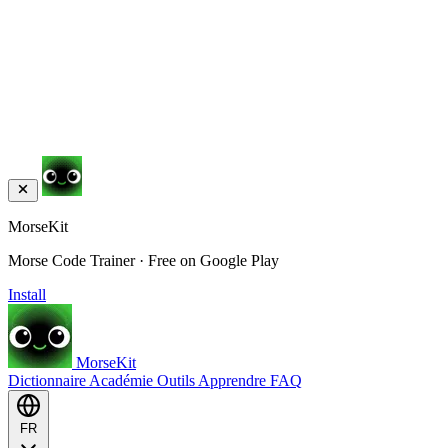
MorseKit
Morse Code Trainer · Free on Google Play
Install
MorseKit
Dictionnaire
Académie
Outils
Apprendre
FAQ
FR