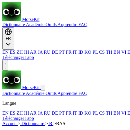
MorseKit
Dictionnaire
Académie
Outils
Apprendre
FAQ
FR
EN
ES
ZH
HI
AR
JA
RU
DE
PT
FR
IT
ID
KO
PL
CS
TH
BN
VI
Télécharger l'app
MorseKit
Dictionnaire
Académie
Outils
Apprendre
FAQ
Langue
EN
ES
ZH
HI
AR
JA
RU
DE
PT
FR
IT
ID
KO
PL
CS
TH
BN
VI
Télécharger l'app
Accueil
>
Dictionnaire
>
B
>
BAS