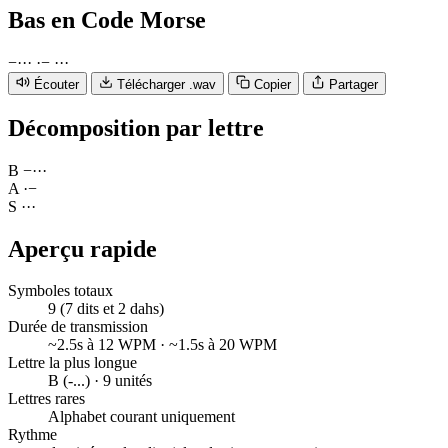
Bas
en Code Morse
−
·
·
·
·
−
·
·
·
Écouter
Télécharger .wav
Copier
Partager
Décomposition par lettre
B
−
·
·
·
A
·
−
S
·
·
·
Aperçu rapide
Symboles totaux
9 (7 dits et 2 dahs)
Durée de transmission
~2.5s à 12 WPM · ~1.5s à 20 WPM
Lettre la plus longue
B (-...) · 9 unités
Lettres rares
Alphabet courant uniquement
Rythme