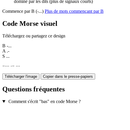
dominé par les dits (plus de signaux courts)
Commence par B (-...)
Plus de mots commençant par B
Code Morse visuel
Téléchargez ou partagez ce design
B
-...
A
.-
S
...
−
·
·
·
·
−
·
·
·
Télécharger l'image
Copier dans le presse-papiers
Questions fréquentes
Comment s'écrit "bas" en code Morse ?