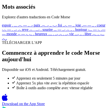
Mots associés
Explorez d'autres traductions en Code Morse
espoir
. ... .--. --- .. .-
paix
.--. .- .. -..-
foi
..-. --- ..
joie
.--- --- .. .
coeur
-.-. --- . ..- .-.
reve
.-. . ...- .
sourire
... --- ..- .-. .. .
bonjour
-... --- -. .---
---
monde
-- --- -. -.. .
heureux
.... . ..- .-. . ..-
vie
...- .. .
libre
.-.. .. -...
.-. .
TÉLÉCHARGER L'APP
Commencez à apprendre le code Morse
aujourd'hui
Disponible sur iOS et Android. Téléchargement gratuit.
Apprenez en seulement 5 minutes par jour
Apprenez 5x plus vite avec la répétition espacée
Boîte à outils audio complète avec vitesse réglable
Download on the
App Store