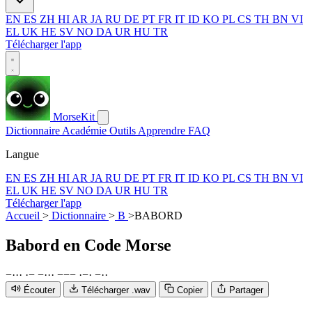
EN
ES
ZH
HI
AR
JA
RU
DE
PT
FR
IT
ID
KO
PL
CS
TH
BN
VI
EL
UK
HE
SV
NO
DA
UR
HU
TR
Télécharger l'app
MorseKit
Dictionnaire
Académie
Outils
Apprendre
FAQ
Langue
EN
ES
ZH
HI
AR
JA
RU
DE
PT
FR
IT
ID
KO
PL
CS
TH
BN
VI
EL
UK
HE
SV
NO
DA
UR
HU
TR
Télécharger l'app
Accueil
>
Dictionnaire
>
B
>
BABORD
Babord
en Code Morse
−
·
·
·
·
−
−
·
·
·
−
−
−
·
−
·
−
·
·
Écouter
Télécharger .wav
Copier
Partager