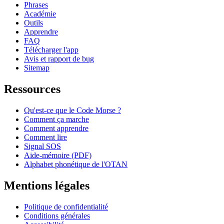
Phrases
Académie
Outils
Apprendre
FAQ
Télécharger l'app
Avis et rapport de bug
Sitemap
Ressources
Qu'est-ce que le Code Morse ?
Comment ça marche
Comment apprendre
Comment lire
Signal SOS
Aide-mémoire (PDF)
Alphabet phonétique de l'OTAN
Mentions légales
Politique de confidentialité
Conditions générales