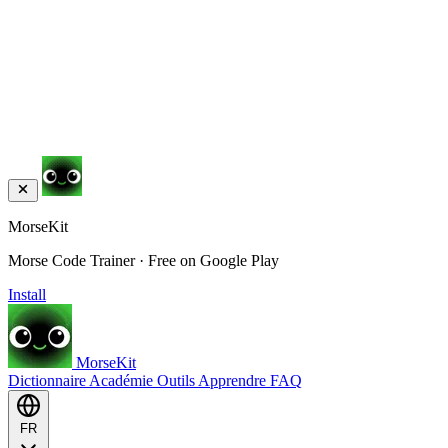
MorseKit
Morse Code Trainer · Free on Google Play
Install
MorseKit
Dictionnaire
Académie
Outils
Apprendre
FAQ
FR