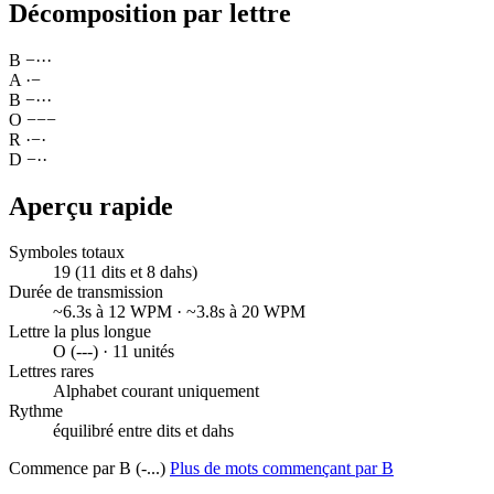
Décomposition par lettre
B
−
·
·
·
A
·
−
B
−
·
·
·
O
−
−
−
R
·
−
·
D
−
·
·
Aperçu rapide
Symboles totaux
19 (11 dits et 8 dahs)
Durée de transmission
~6.3s à 12 WPM · ~3.8s à 20 WPM
Lettre la plus longue
O (---) · 11 unités
Lettres rares
Alphabet courant uniquement
Rythme
équilibré entre dits et dahs
Commence par B (-...)
Plus de mots commençant par B