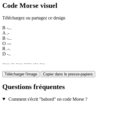
Code Morse visuel
Téléchargez ou partagez ce design
B
-...
A
.-
B
-...
O
---
R
.-.
D
-..
−
·
·
·
·
−
−
·
·
·
−
−
−
·
−
·
−
·
·
Télécharger l'image
Copier dans le presse-papiers
Questions fréquentes
Comment s'écrit "babord" en code Morse ?