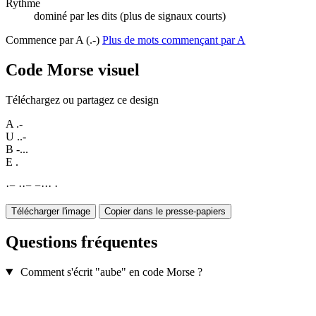
Rythme
dominé par les dits (plus de signaux courts)
Commence par A (.-)
Plus de mots commençant par A
Code Morse visuel
Téléchargez ou partagez ce design
A
.-
U
..-
B
-...
E
.
·
−
·
·
−
−
·
·
·
·
Télécharger l'image
Copier dans le presse-papiers
Questions fréquentes
Comment s'écrit "aube" en code Morse ?