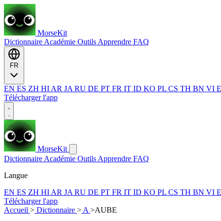
MorseKit
Dictionnaire
Académie
Outils
Apprendre
FAQ
FR
EN
ES
ZH
HI
AR
JA
RU
DE
PT
FR
IT
ID
KO
PL
CS
TH
BN
VI
Télécharger l'app
MorseKit
Dictionnaire
Académie
Outils
Apprendre
FAQ
Langue
EN
ES
ZH
HI
AR
JA
RU
DE
PT
FR
IT
ID
KO
PL
CS
TH
BN
VI
Télécharger l'app
Accueil
>
Dictionnaire
>
A
>
AUBE