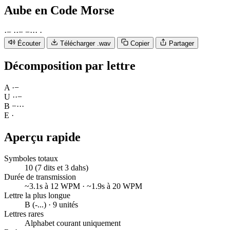
Aube
en Code Morse
·
−
·
·
−
−
·
·
·
·
Écouter
Télécharger .wav
Copier
Partager
Décomposition par lettre
A
·
−
U
·
·
−
B
−
·
·
·
E
·
Aperçu rapide
Symboles totaux
10 (7 dits et 3 dahs)
Durée de transmission
~3.1s à 12 WPM · ~1.9s à 20 WPM
Lettre la plus longue
B (-...) · 9 unités
Lettres rares
Alphabet courant uniquement