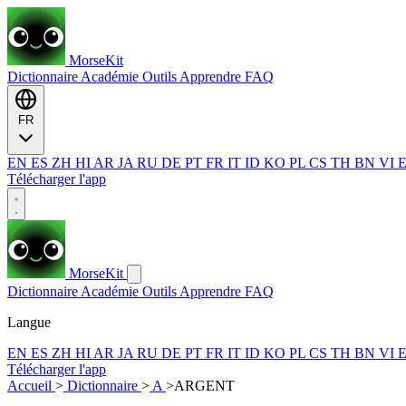
MorseKit
Dictionnaire
Académie
Outils
Apprendre
FAQ
FR
EN
ES
ZH
HI
AR
JA
RU
DE
PT
FR
IT
ID
KO
PL
CS
TH
BN
VI
Télécharger l'app
MorseKit
Dictionnaire
Académie
Outils
Apprendre
FAQ
Langue
EN
ES
ZH
HI
AR
JA
RU
DE
PT
FR
IT
ID
KO
PL
CS
TH
BN
VI
Télécharger l'app
Accueil
>
Dictionnaire
>
A
>
ARGENT