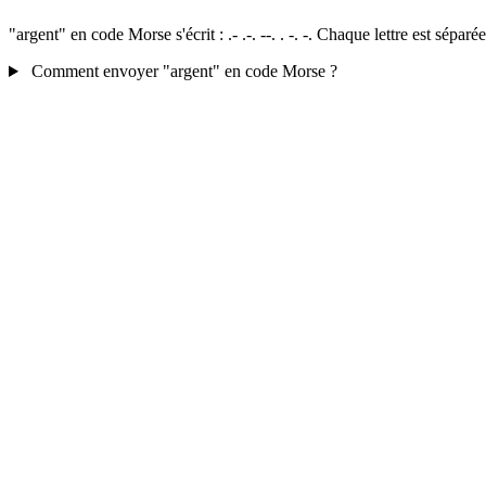
"argent" en code Morse s'écrit : .- .-. --. . -. -. Chaque lettre est sép
Comment envoyer "argent" en code Morse ?