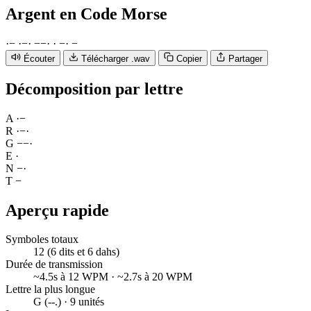
Argent
en Code Morse
·
−
·
−
·
−
−
·
·
−
·
−
Écouter
Télécharger .wav
Copier
Partager
Décomposition par lettre
A
·
−
R
·
−
·
G
−
−
·
E
·
N
−
·
T
−
Aperçu rapide
Symboles totaux
12 (6 dits et 6 dahs)
Durée de transmission
~4.5s à 12 WPM · ~2.7s à 20 WPM
Lettre la plus longue
G (--.) · 9 unités