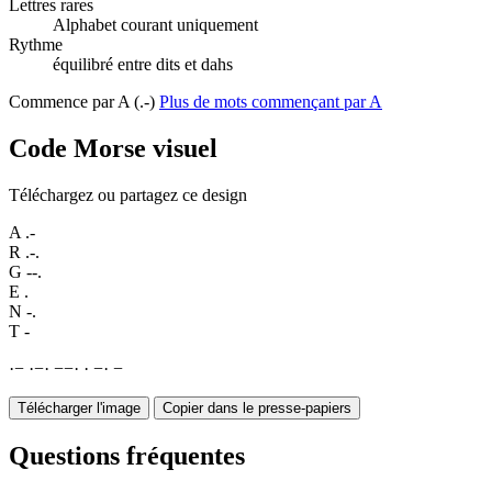
Lettres rares
Alphabet courant uniquement
Rythme
équilibré entre dits et dahs
Commence par A (.-)
Plus de mots commençant par A
Code Morse visuel
Téléchargez ou partagez ce design
A
.-
R
.-.
G
--.
E
.
N
-.
T
-
·
−
·
−
·
−
−
·
·
−
·
−
Télécharger l'image
Copier dans le presse-papiers
Questions fréquentes