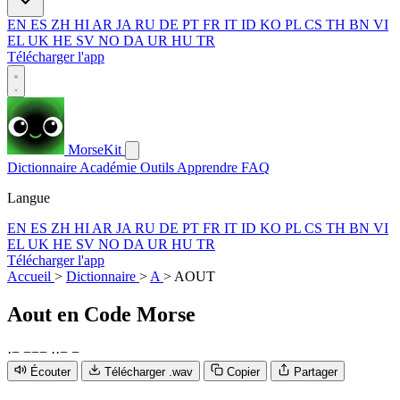
EN
ES
ZH
HI
AR
JA
RU
DE
PT
FR
IT
ID
KO
PL
CS
TH
BN
VI
EL
UK
HE
SV
NO
DA
UR
HU
TR
Télécharger l'app
MorseKit
Dictionnaire
Académie
Outils
Apprendre
FAQ
Langue
EN
ES
ZH
HI
AR
JA
RU
DE
PT
FR
IT
ID
KO
PL
CS
TH
BN
VI
EL
UK
HE
SV
NO
DA
UR
HU
TR
Télécharger l'app
Accueil
>
Dictionnaire
>
A
>
AOUT
Aout
en Code Morse
·
−
−
−
−
·
·
−
−
Écouter
Télécharger .wav
Copier
Partager