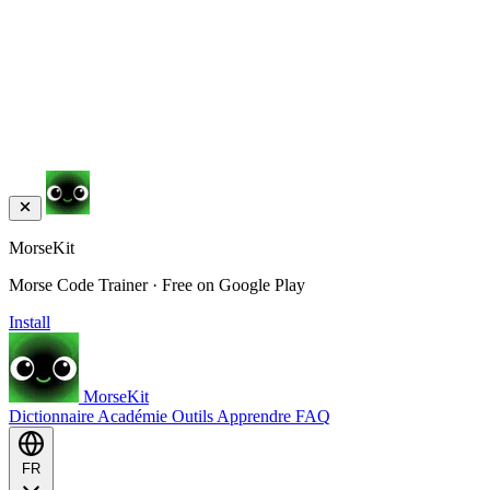
MorseKit
Morse Code Trainer · Free on Google Play
Install
MorseKit
Dictionnaire
Académie
Outils
Apprendre
FAQ
FR