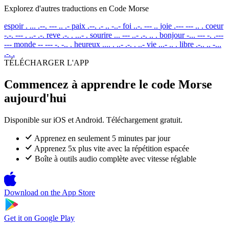
Explorez d'autres traductions en Code Morse
espoir
. ... .--. --- .. .-
paix
.--. .- .. -..-
foi
..-. --- ..
joie
.--- --- .. .
coeur
-.-. --- . ..- .-.
reve
.-. . ...- .
sourire
... --- ..- .-. .. .
bonjour
-... --- -. .---
---
monde
-- --- -. -.. .
heureux
.... . ..- .-. . ..-
vie
...- .. .
libre
.-.. .. -...
.-. .
TÉLÉCHARGER L'APP
Commencez à apprendre le code Morse
aujourd'hui
Disponible sur iOS et Android. Téléchargement gratuit.
Apprenez en seulement 5 minutes par jour
Apprenez 5x plus vite avec la répétition espacée
Boîte à outils audio complète avec vitesse réglable
Download on the
App Store
Get it on
Google Play