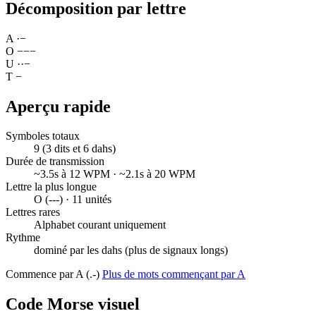
Décomposition par lettre
A
·
−
O
−
−
−
U
·
·
−
T
−
Aperçu rapide
Symboles totaux
9 (3 dits et 6 dahs)
Durée de transmission
~3.5s à 12 WPM · ~2.1s à 20 WPM
Lettre la plus longue
O (---) · 11 unités
Lettres rares
Alphabet courant uniquement
Rythme
dominé par les dahs (plus de signaux longs)
Commence par A (.-)
Plus de mots commençant par A
Code Morse visuel