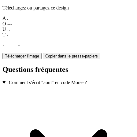
Téléchargez ou partagez ce design
A
.-
O
---
U
..-
T
-
·
−
−
−
−
·
·
−
−
Télécharger l'image
Copier dans le presse-papiers
Questions fréquentes
Comment s'écrit "aout" en code Morse ?