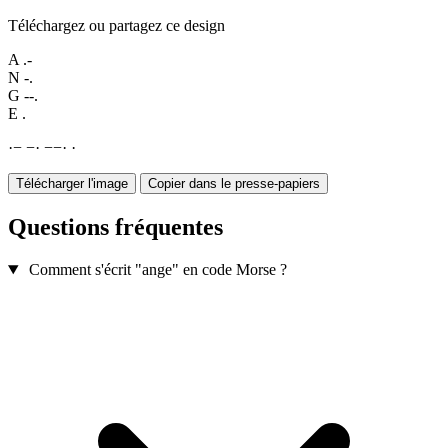
Téléchargez ou partagez ce design
A
.-
N
-.
G
--.
E
.
·
−
−
·
−
−
·
·
Télécharger l'image
Copier dans le presse-papiers
Questions fréquentes
Comment s'écrit "ange" en code Morse ?