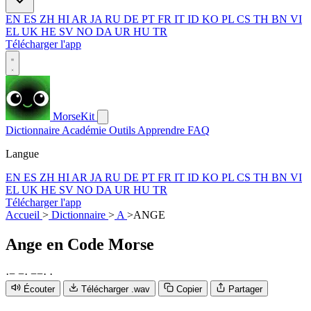
EN
ES
ZH
HI
AR
JA
RU
DE
PT
FR
IT
ID
KO
PL
CS
TH
BN
VI
EL
UK
HE
SV
NO
DA
UR
HU
TR
Télécharger l'app
MorseKit
Dictionnaire
Académie
Outils
Apprendre
FAQ
Langue
EN
ES
ZH
HI
AR
JA
RU
DE
PT
FR
IT
ID
KO
PL
CS
TH
BN
VI
EL
UK
HE
SV
NO
DA
UR
HU
TR
Télécharger l'app
Accueil
>
Dictionnaire
>
A
>
ANGE
Ange
en Code Morse
·
−
−
·
−
−
·
·
Écouter
Télécharger .wav
Copier
Partager