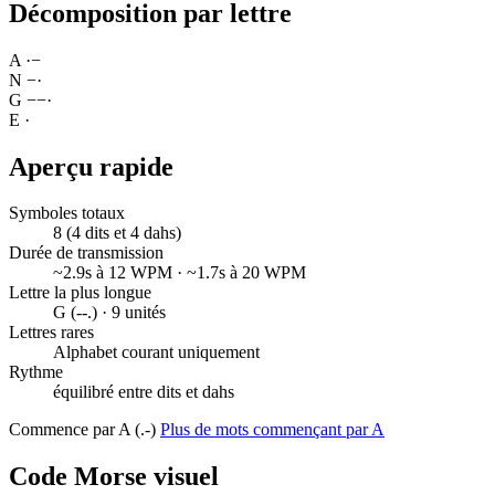
Décomposition par lettre
A
·
−
N
−
·
G
−
−
·
E
·
Aperçu rapide
Symboles totaux
8 (4 dits et 4 dahs)
Durée de transmission
~2.9s à 12 WPM · ~1.7s à 20 WPM
Lettre la plus longue
G (--.) · 9 unités
Lettres rares
Alphabet courant uniquement
Rythme
équilibré entre dits et dahs
Commence par A (.-)
Plus de mots commençant par A
Code Morse visuel