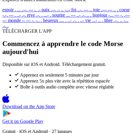
espoir
. ... .--. --- .. .-
paix
.--. .- .. -..-
foi
..-. --- ..
joie
.--- --- .. .
coeur
-.-. --- . ..- .-.
reve
.-. . ...- .
sourire
... --- ..- .-. .. .
bonjour
-... --- -. .---
---
monde
-- --- -. -.. .
heureux
.... . ..- .-. . ..-
vie
...- .. .
libre
.-.. .. -...
.-. .
TÉLÉCHARGER L'APP
Commencez à apprendre le code Morse
aujourd'hui
Disponible sur iOS et Android. Téléchargement gratuit.
Apprenez en seulement 5 minutes par jour
Apprenez 5x plus vite avec la répétition espacée
Boîte à outils audio complète avec vitesse réglable
Download on the
App Store
Get it on
Google Play
Gratuit · iOS et Android · 27 langues