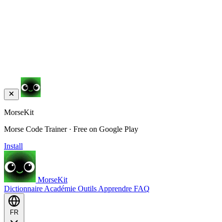
MorseKit
Morse Code Trainer · Free on Google Play
Install
MorseKit
Dictionnaire
Académie
Outils
Apprendre
FAQ
FR