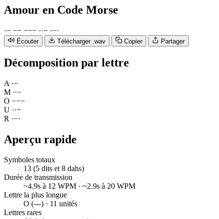
Amour
en Code Morse
·
−
−
−
−
−
−
·
·
−
·
−
·
Écouter
Télécharger .wav
Copier
Partager
Décomposition par lettre
A
·
−
M
−
−
O
−
−
−
U
·
·
−
R
·
−
·
Aperçu rapide
Symboles totaux
13 (5 dits et 8 dahs)
Durée de transmission
~4.9s à 12 WPM · ~2.9s à 20 WPM
Lettre la plus longue
O (---) · 11 unités
Lettres rares