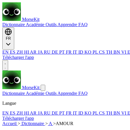
MorseKit
Dictionnaire
Académie
Outils
Apprendre
FAQ
FR
EN
ES
ZH
HI
AR
JA
RU
DE
PT
FR
IT
ID
KO
PL
CS
TH
BN
VI
Télécharger l'app
MorseKit
Dictionnaire
Académie
Outils
Apprendre
FAQ
Langue
EN
ES
ZH
HI
AR
JA
RU
DE
PT
FR
IT
ID
KO
PL
CS
TH
BN
VI
Télécharger l'app
Accueil
>
Dictionnaire
>
A
>
AMOUR