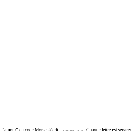
"amour" en code Morse s'écrit : .- -- --- ..- .-.. Chaque lettre est sépa