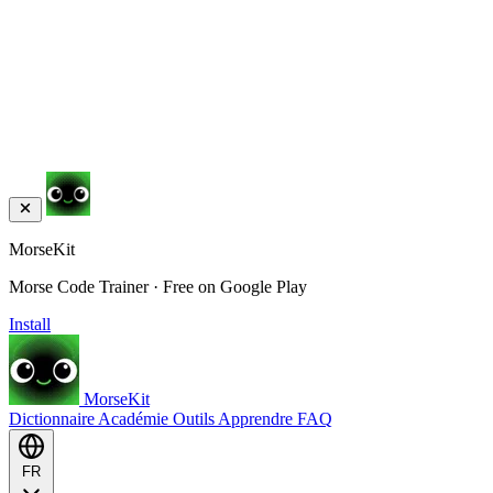
MorseKit
Morse Code Trainer · Free on Google Play
Install
MorseKit
Dictionnaire
Académie
Outils
Apprendre
FAQ
FR