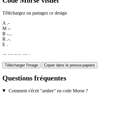
Code Morse visuel
Téléchargez ou partagez ce design
A
.-
M
--
B
-...
R
.-.
E
.
·
−
−
−
−
·
·
·
·
−
·
·
Télécharger l'image
Copier dans le presse-papiers
Questions fréquentes
Comment s'écrit "ambre" en code Morse ?