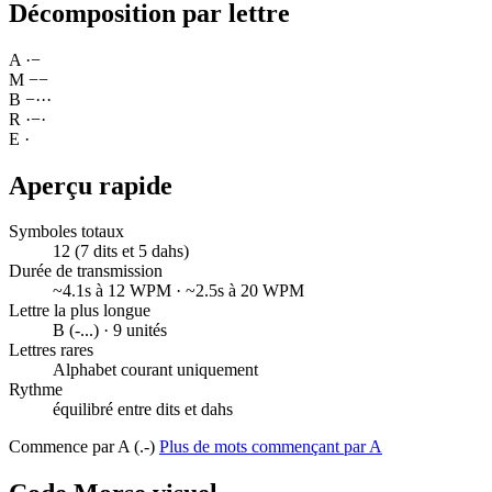
Décomposition par lettre
A
·
−
M
−
−
B
−
·
·
·
R
·
−
·
E
·
Aperçu rapide
Symboles totaux
12 (7 dits et 5 dahs)
Durée de transmission
~4.1s à 12 WPM · ~2.5s à 20 WPM
Lettre la plus longue
B (-...) · 9 unités
Lettres rares
Alphabet courant uniquement
Rythme
équilibré entre dits et dahs
Commence par A (.-)
Plus de mots commençant par A