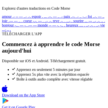
Explorez d'autres traductions en Code Morse
amour
.- -- --- ..- .-.
espoir
. ... .--. --- .. .-
paix
.--. .- .. -..-
foi
..-. --- ..
joie
.--- --- .. .
coeur
-.-. --- . ..- .-.
reve
.-. . ...- .
sourire
... --- ..- .-. .. .
bonjour
-... --- -. .--- ---
monde
-- --- -. -.. .
heureux
.... . ..- .-. . ..-
vie
...- .. .
TÉLÉCHARGER L'APP
Commencez à apprendre le code Morse
aujourd'hui
Disponible sur iOS et Android. Téléchargement gratuit.
Apprenez en seulement 5 minutes par jour
Apprenez 5x plus vite avec la répétition espacée
Boîte à outils audio complète avec vitesse réglable
Download on the
App Store
Get it on
Google Play