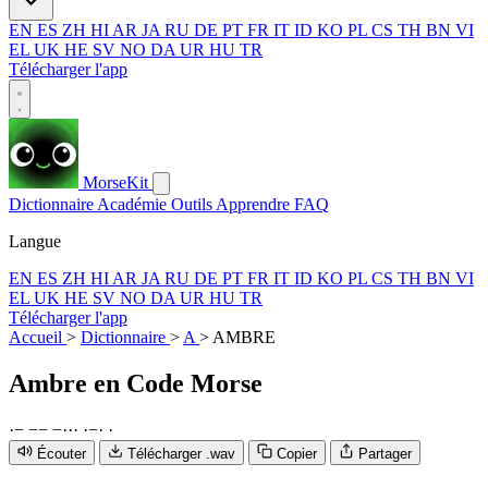
EN
ES
ZH
HI
AR
JA
RU
DE
PT
FR
IT
ID
KO
PL
CS
TH
BN
VI
EL
UK
HE
SV
NO
DA
UR
HU
TR
Télécharger l'app
MorseKit
Dictionnaire
Académie
Outils
Apprendre
FAQ
Langue
EN
ES
ZH
HI
AR
JA
RU
DE
PT
FR
IT
ID
KO
PL
CS
TH
BN
VI
EL
UK
HE
SV
NO
DA
UR
HU
TR
Télécharger l'app
Accueil
>
Dictionnaire
>
A
>
AMBRE
Ambre
en Code Morse
·
−
−
−
−
·
·
·
·
−
·
·
Écouter
Télécharger .wav
Copier
Partager