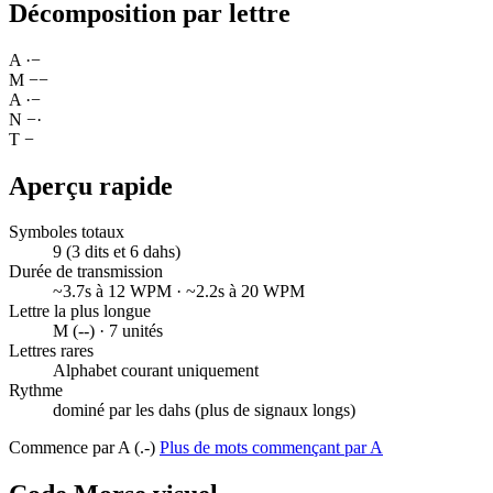
Décomposition par lettre
A
·
−
M
−
−
A
·
−
N
−
·
T
−
Aperçu rapide
Symboles totaux
9 (3 dits et 6 dahs)
Durée de transmission
~3.7s à 12 WPM · ~2.2s à 20 WPM
Lettre la plus longue
M (--) · 7 unités
Lettres rares
Alphabet courant uniquement
Rythme
dominé par les dahs (plus de signaux longs)
Commence par A (.-)
Plus de mots commençant par A