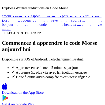
Explorez d'autres traductions en Code Morse
amour
.- -- --- ..- .-.
espoir
. ... .--. --- .. .-
paix
.--. .- .. -..-
foi
..-. --- ..
joie
.--- --- .. .
coeur
-.-. --- . ..- .-.
reve
.-. . ...- .
sourire
... --- ..- .-. .. .
bonjour
-... --- -. .--- ---
monde
-- --- -. -.. .
heureux
.... . ..- .-. . ..-
vie
...- .. .
TÉLÉCHARGER L'APP
Commencez à apprendre le code Morse
aujourd'hui
Disponible sur iOS et Android. Téléchargement gratuit.
Apprenez en seulement 5 minutes par jour
Apprenez 5x plus vite avec la répétition espacée
Boîte à outils audio complète avec vitesse réglable
Download on the
App Store
Get it on
Google Play