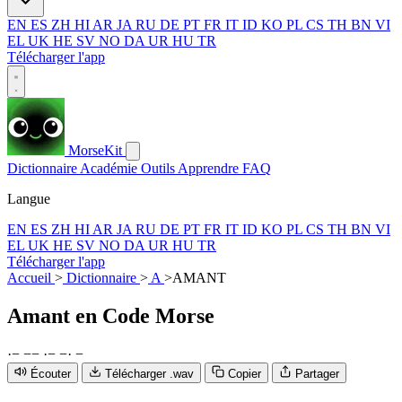
EN
ES
ZH
HI
AR
JA
RU
DE
PT
FR
IT
ID
KO
PL
CS
TH
BN
VI
EL
UK
HE
SV
NO
DA
UR
HU
TR
Télécharger l'app
MorseKit
Dictionnaire
Académie
Outils
Apprendre
FAQ
Langue
EN
ES
ZH
HI
AR
JA
RU
DE
PT
FR
IT
ID
KO
PL
CS
TH
BN
VI
EL
UK
HE
SV
NO
DA
UR
HU
TR
Télécharger l'app
Accueil
>
Dictionnaire
>
A
>
AMANT
Amant
en Code Morse
·
−
−
−
·
−
−
·
−
Écouter
Télécharger .wav
Copier
Partager