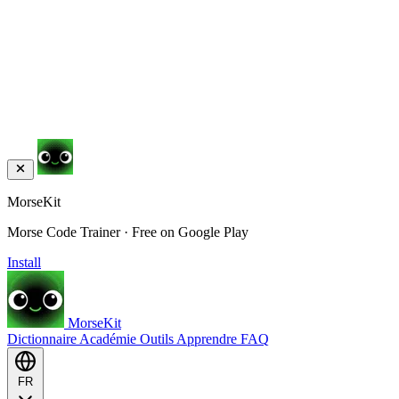
MorseKit
Morse Code Trainer · Free on Google Play
Install
MorseKit
Dictionnaire
Académie
Outils
Apprendre
FAQ
FR