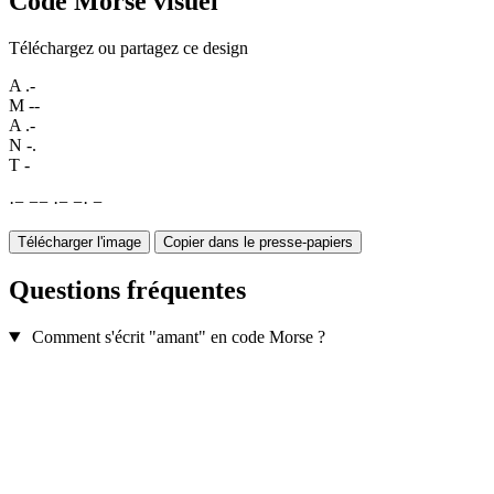
Code Morse visuel
Téléchargez ou partagez ce design
A
.-
M
--
A
.-
N
-.
T
-
·
−
−
−
·
−
−
·
−
Télécharger l'image
Copier dans le presse-papiers
Questions fréquentes
Comment s'écrit "amant" en code Morse ?