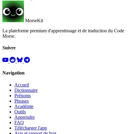
MorseKit
La plateforme premium d'apprentissage et de traduction du Code
Morse.
Suivre
Navigation
Accueil
Dictionnaire
Prénoms
Phrases
Académie
Outils
Apprendre
FAQ
Télécharger l'app
Avis et rapport de bug