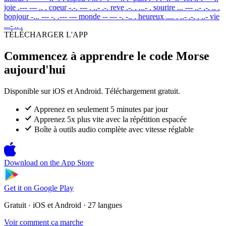
joie
.--- --- .. .
coeur
-.-. --- . ..- .-.
reve
.-. . ...- .
sourire
... --- ..- .-. .. .
bonjour
-... --- -. .--- ---
monde
-- --- -. -.. .
heureux
.... . ..- .-. . ..-
vie
...- .. .
TÉLÉCHARGER L'APP
Commencez à apprendre le code Morse
aujourd'hui
Disponible sur iOS et Android. Téléchargement gratuit.
Apprenez en seulement 5 minutes par jour
Apprenez 5x plus vite avec la répétition espacée
Boîte à outils audio complète avec vitesse réglable
Download on the
App Store
Get it on
Google Play
Gratuit · iOS et Android · 27 langues
Voir comment ça marche