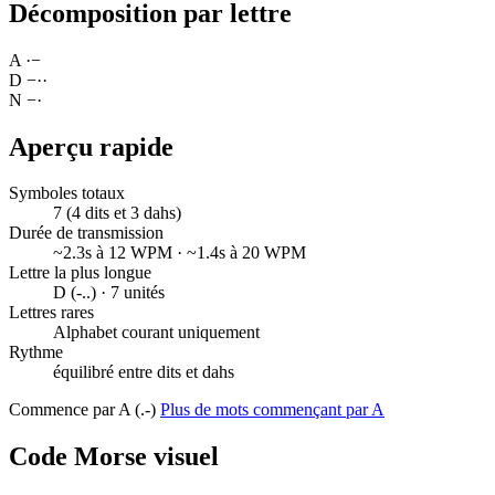
Décomposition par lettre
A
·
−
D
−
·
·
N
−
·
Aperçu rapide
Symboles totaux
7 (4 dits et 3 dahs)
Durée de transmission
~2.3s à 12 WPM · ~1.4s à 20 WPM
Lettre la plus longue
D (-..) · 7 unités
Lettres rares
Alphabet courant uniquement
Rythme
équilibré entre dits et dahs
Commence par A (.-)
Plus de mots commençant par A
Code Morse visuel