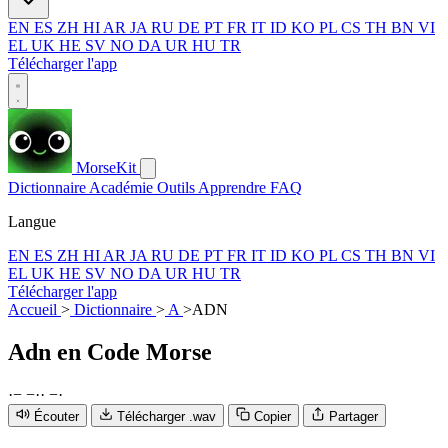
EN
ES
ZH
HI
AR
JA
RU
DE
PT
FR
IT
ID
KO
PL
CS
TH
BN
VI
EL
UK
HE
SV
NO
DA
UR
HU
TR
Télécharger l'app
MorseKit
Dictionnaire
Académie
Outils
Apprendre
FAQ
Langue
EN
ES
ZH
HI
AR
JA
RU
DE
PT
FR
IT
ID
KO
PL
CS
TH
BN
VI
EL
UK
HE
SV
NO
DA
UR
HU
TR
Télécharger l'app
Accueil
>
Dictionnaire
>
A
>
ADN
Adn
en Code Morse
·
−
−
·
·
−
·
Écouter
Télécharger .wav
Copier
Partager