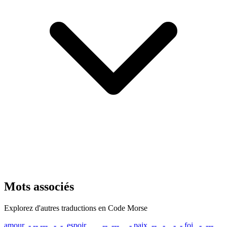
Mots associés
Explorez d'autres traductions en Code Morse
amour
.- -- --- ..- .-.
espoir
. ... .--. --- .. .-
paix
.--. .- .. -..-
foi
..-. --- ..