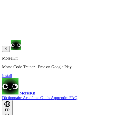
MorseKit
Morse Code Trainer · Free on Google Play
Install
MorseKit
Dictionnaire
Académie
Outils
Apprendre
FAQ
FR