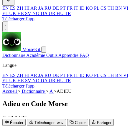
EN
ES
ZH
HI
AR
JA
RU
DE
PT
FR
IT
ID
KO
PL
CS
TH
BN
VI
EL
UK
HE
SV
NO
DA
UR
HU
TR
Télécharger l'app
MorseKit
Dictionnaire
Académie
Outils
Apprendre
FAQ
Langue
EN
ES
ZH
HI
AR
JA
RU
DE
PT
FR
IT
ID
KO
PL
CS
TH
BN
VI
EL
UK
HE
SV
NO
DA
UR
HU
TR
Télécharger l'app
Accueil
>
Dictionnaire
>
A
>
ADIEU
Adieu
en Code Morse
·
−
−
·
·
·
·
·
·
·
−
Écouter
Télécharger .wav
Copier
Partager