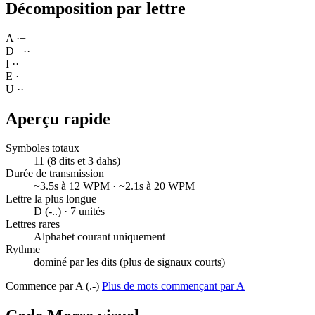
Décomposition par lettre
A
·
−
D
−
·
·
I
·
·
E
·
U
·
·
−
Aperçu rapide
Symboles totaux
11 (8 dits et 3 dahs)
Durée de transmission
~3.5s à 12 WPM · ~2.1s à 20 WPM
Lettre la plus longue
D (-..) · 7 unités
Lettres rares
Alphabet courant uniquement
Rythme
dominé par les dits (plus de signaux courts)
Commence par A (.-)
Plus de mots commençant par A