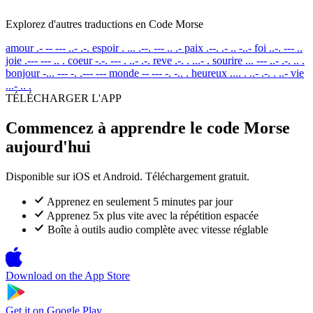
Explorez d'autres traductions en Code Morse
amour
.- -- --- ..- .-.
espoir
. ... .--. --- .. .-
paix
.--. .- .. -..-
foi
..-. --- ..
joie
.--- --- .. .
coeur
-.-. --- . ..- .-.
reve
.-. . ...- .
sourire
... --- ..- .-. .. .
bonjour
-... --- -. .--- ---
monde
-- --- -. -.. .
heureux
.... . ..- .-. . ..-
vie
...- .. .
TÉLÉCHARGER L'APP
Commencez à apprendre le code Morse
aujourd'hui
Disponible sur iOS et Android. Téléchargement gratuit.
Apprenez en seulement 5 minutes par jour
Apprenez 5x plus vite avec la répétition espacée
Boîte à outils audio complète avec vitesse réglable
Download on the
App Store
Get it on
Google Play