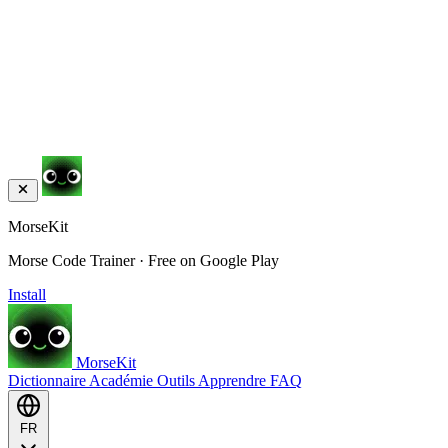
MorseKit
Morse Code Trainer · Free on Google Play
Install
MorseKit
Dictionnaire
Académie
Outils
Apprendre
FAQ
FR