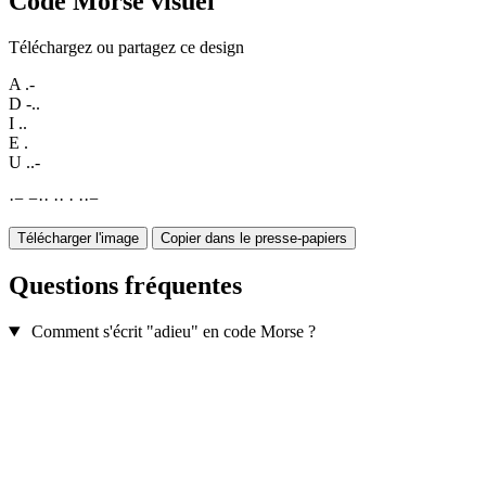
Code Morse visuel
Téléchargez ou partagez ce design
A
.-
D
-..
I
..
E
.
U
..-
·
−
−
·
·
·
·
·
·
·
−
Télécharger l'image
Copier dans le presse-papiers
Questions fréquentes
Comment s'écrit "adieu" en code Morse ?