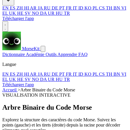
EN
ES
ZH
HI
AR
JA
RU
DE
PT
FR
IT
ID
KO
PL
CS
TH
BN
VI
EL
UK
HE
SV
NO
DA
UR
HU
TR
Télécharger l'app
MorseKit
Dictionnaire
Académie
Outils
Apprendre
FAQ
Langue
EN
ES
ZH
HI
AR
JA
RU
DE
PT
FR
IT
ID
KO
PL
CS
TH
BN
VI
EL
UK
HE
SV
NO
DA
UR
HU
TR
Télécharger l'app
Accueil
>
Arbre Binaire du Code Morse
VISUALISATION INTERACTIVE
Arbre Binaire du Code Morse
Explorez la structure des caractères du code Morse. Suivez les
points (gauche) et les tirets (droite) depuis la racine pour décoder