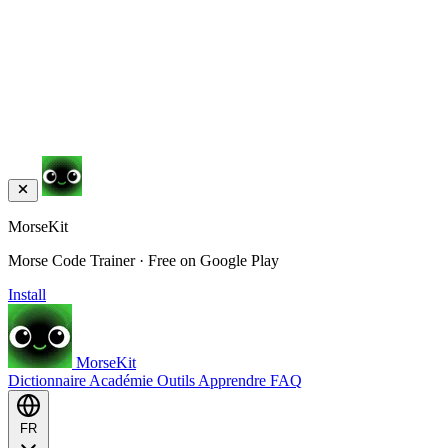
MorseKit
Morse Code Trainer · Free on Google Play
Install
MorseKit
Dictionnaire
Académie
Outils
Apprendre
FAQ
FR