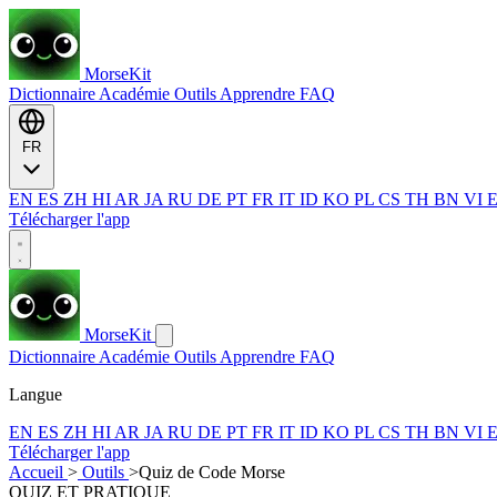
MorseKit
Dictionnaire
Académie
Outils
Apprendre
FAQ
FR
EN
ES
ZH
HI
AR
JA
RU
DE
PT
FR
IT
ID
KO
PL
CS
TH
BN
VI
Télécharger l'app
MorseKit
Dictionnaire
Académie
Outils
Apprendre
FAQ
Langue
EN
ES
ZH
HI
AR
JA
RU
DE
PT
FR
IT
ID
KO
PL
CS
TH
BN
VI
Télécharger l'app
Accueil
>
Outils
>
Quiz de Code Morse
QUIZ ET PRATIQUE