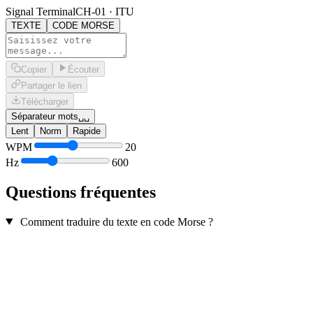
Signal Terminal
CH-01 · ITU
TEXTE
CODE MORSE
Copier
Écouter
Partager le lien
Télécharger
Séparateur mots
␣␣
Lent
Norm
Rapide
WPM
20
Hz
600
Questions fréquentes
Comment traduire du texte en code Morse ?