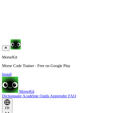
MorseKit
Morse Code Trainer · Free on Google Play
Install
MorseKit
Dictionnaire
Académie
Outils
Apprendre
FAQ
FR