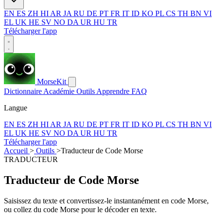
EN
ES
ZH
HI
AR
JA
RU
DE
PT
FR
IT
ID
KO
PL
CS
TH
BN
VI
EL
UK
HE
SV
NO
DA
UR
HU
TR
Télécharger l'app
MorseKit
Dictionnaire
Académie
Outils
Apprendre
FAQ
Langue
EN
ES
ZH
HI
AR
JA
RU
DE
PT
FR
IT
ID
KO
PL
CS
TH
BN
VI
EL
UK
HE
SV
NO
DA
UR
HU
TR
Télécharger l'app
Accueil
>
Outils
>
Traducteur de Code Morse
TRADUCTEUR
Traducteur de Code Morse
Saisissez du texte et convertissez-le instantanément en code Morse,
ou collez du code Morse pour le décoder en texte.