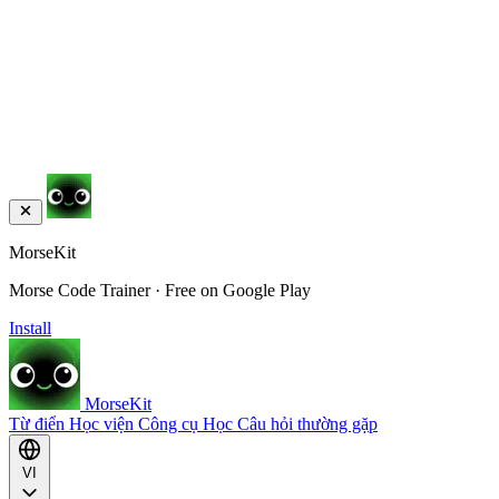
MorseKit
Morse Code Trainer · Free on Google Play
Install
MorseKit
Từ điển
Học viện
Công cụ
Học
Câu hỏi thường gặp
VI