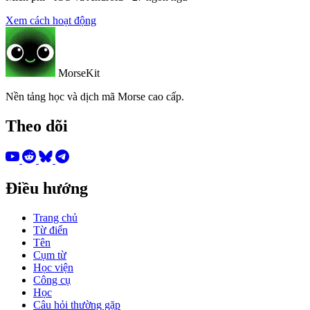
Xem cách hoạt động
MorseKit
Nền tảng học và dịch mã Morse cao cấp.
Theo dõi
Điều hướng
Trang chủ
Từ điển
Tên
Cụm từ
Học viện
Công cụ
Học
Câu hỏi thường gặp