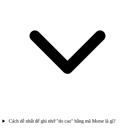
Cách dễ nhất để ghi nhớ "do cao" bằng mã Morse là gì?