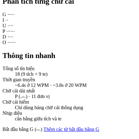
Phân tích từng chữ cái
G
−
−
·
I
·
·
U
·
·
−
P
·
−
−
·
D
−
·
·
O
−
−
−
Thông tin nhanh
Tổng số tín hiệu
18 (9 tích + 9 te)
Thời gian truyền
~6.4s ở 12 WPM · ~3.8s ở 20 WPM
Chữ cái dài nhất
P (.--.) · 11 đơn vị
Chữ cái hiếm
Chỉ dùng bảng chữ cái thông dụng
Nhịp điệu
cân bằng giữa tích và te
Bắt đầu bằng G (--.)
Thêm các từ bắt đầu bằng G