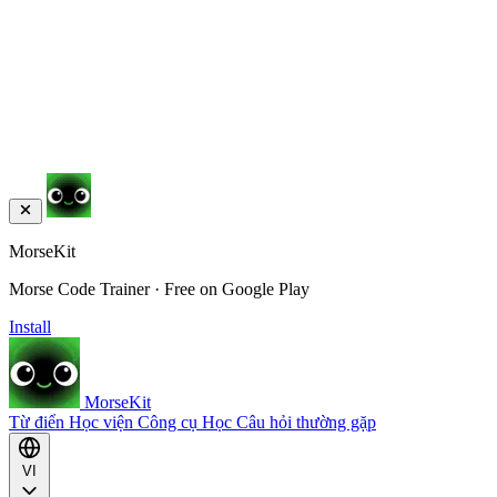
MorseKit
Morse Code Trainer · Free on Google Play
Install
MorseKit
Từ điển
Học viện
Công cụ
Học
Câu hỏi thường gặp
VI