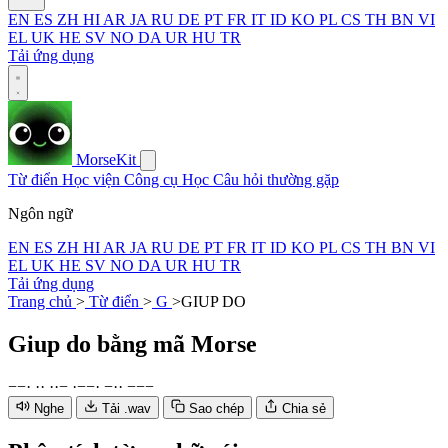
EN
ES
ZH
HI
AR
JA
RU
DE
PT
FR
IT
ID
KO
PL
CS
TH
BN
VI
EL
UK
HE
SV
NO
DA
UR
HU
TR
Tải ứng dụng
MorseKit
Từ điển
Học viện
Công cụ
Học
Câu hỏi thường gặp
Ngôn ngữ
EN
ES
ZH
HI
AR
JA
RU
DE
PT
FR
IT
ID
KO
PL
CS
TH
BN
VI
EL
UK
HE
SV
NO
DA
UR
HU
TR
Tải ứng dụng
Trang chủ
>
Từ điển
>
G
>
GIUP DO
Giup do
bằng mã Morse
−
−
·
·
·
·
·
−
·
−
−
·
−
·
·
−
−
−
Nghe
Tải .wav
Sao chép
Chia sẻ