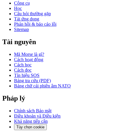
Công cụ
Học
Câu hỏi thường gặp
Tải ứng dụng
Phản hồi & báo cáo lỗi
Sitemap
Tài nguyên
Mã Morse là gì?
Cách hoạt động
Cách học
Cách đọc
Tín hiệu SOS
Bảng tra cứu (PDF)
Bảng chữ cái phiên âm NATO
Pháp lý
Chính sách Bảo mật
Điều khoản và Điều kiện
Khả năng tiếp cận
Tùy chọn cookie