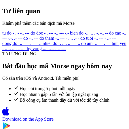
Từ liên quan
Khám phá thêm các bản dịch mã Morse
tu do
- ..- -.. ---
do doc
-.. --- -.. --- -.-
bien do
-... .. . -. -.. --
do cao
-..
--- -.-. .- ---
do
-.. ---
do tham
-.. --- - .... .- -
do tuoi
-.. --- - ..- --- .
dong do
-.. --- -. --. -..
nhiet do
-. .... .. . - -..
do am
-.. --- .- --
tinh yeu
- .. -. .... -.-- .
hy vong
.... -.-- ...- ---
TẢI ỨNG DỤNG
Bắt đầu học mã Morse ngay hôm nay
Có sẵn trên iOS và Android. Tải miễn phí.
Học chỉ trong 5 phút mỗi ngày
Học nhanh gấp 5 lần với ôn tập ngắt quãng
Bộ công cụ âm thanh đầy đủ với tốc độ tùy chỉnh
Download on the
App Store