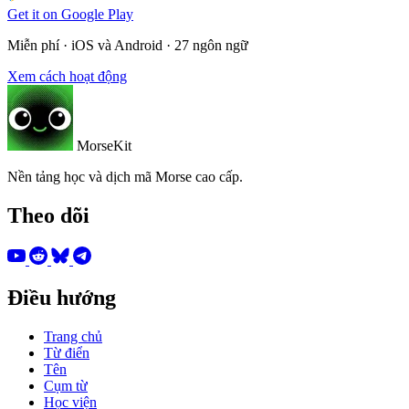
Get it on
Google Play
Miễn phí · iOS và Android · 27 ngôn ngữ
Xem cách hoạt động
MorseKit
Nền tảng học và dịch mã Morse cao cấp.
Theo dõi
Điều hướng
Trang chủ
Từ điển
Tên
Cụm từ
Học viện