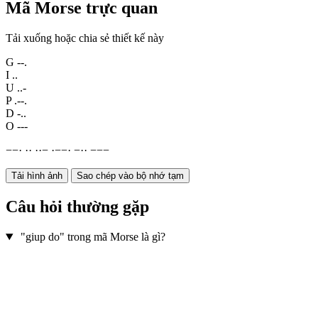
Mã Morse trực quan
Tải xuống hoặc chia sẻ thiết kế này
G
--.
I
..
U
..-
P
.--.
D
-..
O
---
−
−
·
·
·
·
·
−
·
−
−
·
−
·
·
−
−
−
Tải hình ảnh
Sao chép vào bộ nhớ tạm
Câu hỏi thường gặp
"giup do" trong mã Morse là gì?