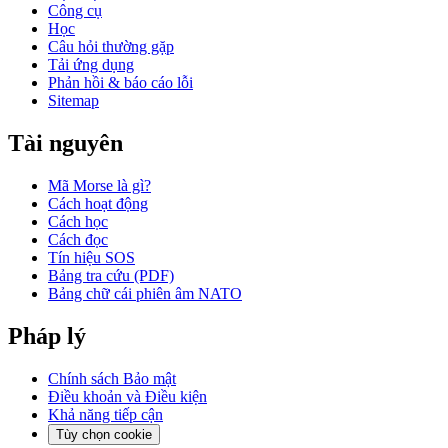
Công cụ
Học
Câu hỏi thường gặp
Tải ứng dụng
Phản hồi & báo cáo lỗi
Sitemap
Tài nguyên
Mã Morse là gì?
Cách hoạt động
Cách học
Cách đọc
Tín hiệu SOS
Bảng tra cứu (PDF)
Bảng chữ cái phiên âm NATO
Pháp lý
Chính sách Bảo mật
Điều khoản và Điều kiện
Khả năng tiếp cận
Tùy chọn cookie