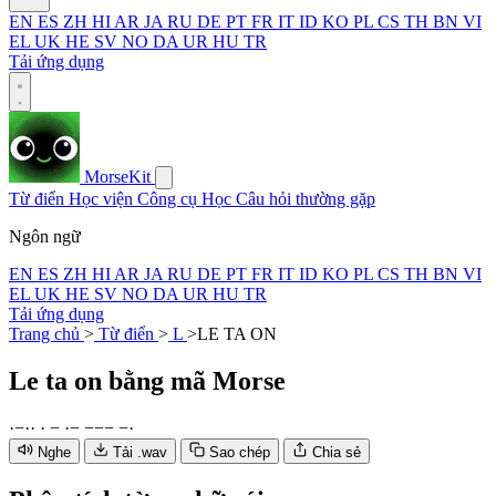
EN
ES
ZH
HI
AR
JA
RU
DE
PT
FR
IT
ID
KO
PL
CS
TH
BN
VI
EL
UK
HE
SV
NO
DA
UR
HU
TR
Tải ứng dụng
MorseKit
Từ điển
Học viện
Công cụ
Học
Câu hỏi thường gặp
Ngôn ngữ
EN
ES
ZH
HI
AR
JA
RU
DE
PT
FR
IT
ID
KO
PL
CS
TH
BN
VI
EL
UK
HE
SV
NO
DA
UR
HU
TR
Tải ứng dụng
Trang chủ
>
Từ điển
>
L
>
LE TA ON
Le ta on
bằng mã Morse
·
−
·
·
·
−
·
−
−
−
−
−
·
Nghe
Tải .wav
Sao chép
Chia sẻ