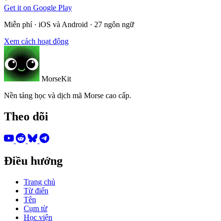
Get it on
Google Play
Miễn phí · iOS và Android · 27 ngôn ngữ
Xem cách hoạt động
MorseKit
Nền tảng học và dịch mã Morse cao cấp.
Theo dõi
Điều hướng
Trang chủ
Từ điển
Tên
Cụm từ
Học viện