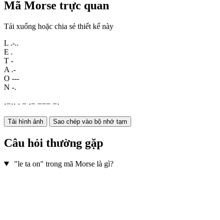
Mã Morse trực quan
Tải xuống hoặc chia sẻ thiết kế này
L
.-..
E
.
T
-
A
.-
O
---
N
-.
·
−
·
·
·
−
·
−
−
−
−
−
·
Tải hình ảnh
Sao chép vào bộ nhớ tạm
Câu hỏi thường gặp
"le ta on" trong mã Morse là gì?