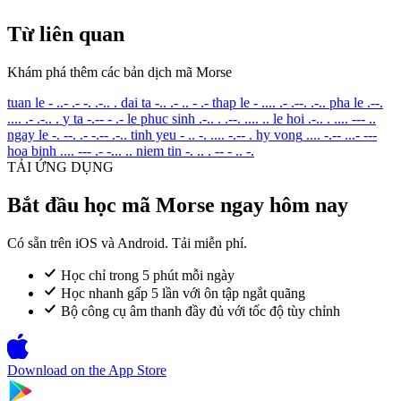
Từ liên quan
Khám phá thêm các bản dịch mã Morse
tuan le
- ..- .- -. .-.. .
dai ta
-.. .- .. - .-
thap le
- .... .- .--. .-..
pha le
.--.
.... .- .-.. .
y ta
-.-- - .-
le phuc sinh
.-.. . .--. .... ..
le hoi
.-.. . .... --- ..
ngay le
-. --. .- -.-- .-..
tinh yeu
- .. -. .... -.-- .
hy vong
.... -.-- ...- ---
hoa binh
.... --- .- -... ..
niem tin
-. .. . -- - .. -.
TẢI ỨNG DỤNG
Bắt đầu học mã Morse ngay hôm nay
Có sẵn trên iOS và Android. Tải miễn phí.
Học chỉ trong 5 phút mỗi ngày
Học nhanh gấp 5 lần với ôn tập ngắt quãng
Bộ công cụ âm thanh đầy đủ với tốc độ tùy chỉnh
Download on the
App Store