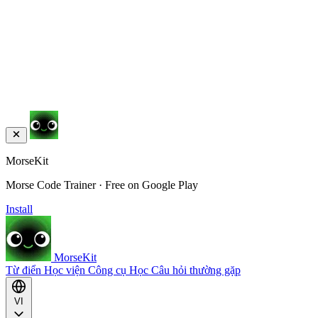
MorseKit
Morse Code Trainer · Free on Google Play
Install
MorseKit
Từ điển
Học viện
Công cụ
Học
Câu hỏi thường gặp
VI