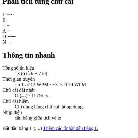
Phân tích từng chữ cái
L
·
−
·
·
E
·
T
−
A
·
−
O
−
−
−
N
−
·
Thông tin nhanh
Tổng số tín hiệu
13 (6 tích + 7 te)
Thời gian truyền
~5.1s ở 12 WPM · ~3.1s ở 20 WPM
Chữ cái dài nhất
O (---) · 11 đơn vị
Chữ cái hiếm
Chỉ dùng bảng chữ cái thông dụng
Nhịp điệu
cân bằng giữa tích và te
Bắt đầu bằng L (.-..)
Thêm các từ bắt đầu bằng L