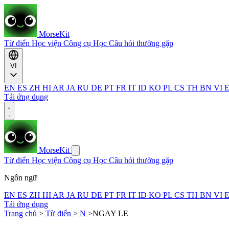
MorseKit
Từ điển
Học viện
Công cụ
Học
Câu hỏi thường gặp
VI
EN
ES
ZH
HI
AR
JA
RU
DE
PT
FR
IT
ID
KO
PL
CS
TH
BN
VI
Tải ứng dụng
MorseKit
Từ điển
Học viện
Công cụ
Học
Câu hỏi thường gặp
Ngôn ngữ
EN
ES
ZH
HI
AR
JA
RU
DE
PT
FR
IT
ID
KO
PL
CS
TH
BN
VI
Tải ứng dụng
Trang chủ
>
Từ điển
>
N
>
NGAY LE