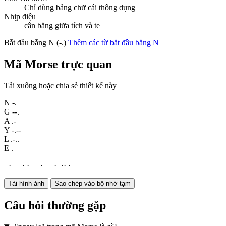
Chỉ dùng bảng chữ cái thông dụng
Nhịp điệu
cân bằng giữa tích và te
Bắt đầu bằng N (-.)
Thêm các từ bắt đầu bằng N
Mã Morse trực quan
Tải xuống hoặc chia sẻ thiết kế này
N
-.
G
--.
A
.-
Y
-.--
L
.-..
E
.
−
·
−
−
·
·
−
−
·
−
−
·
−
·
·
·
Tải hình ảnh
Sao chép vào bộ nhớ tạm
Câu hỏi thường gặp