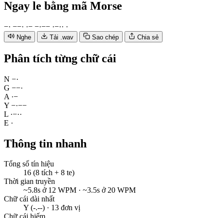
Ngay le
bằng mã Morse
−
·
−
−
·
·
−
−
·
−
−
·
−
·
·
·
Nghe
Tải .wav
Sao chép
Chia sẻ
Phân tích từng chữ cái
N
−
·
G
−
−
·
A
·
−
Y
−
·
−
−
L
·
−
·
·
E
·
Thông tin nhanh
Tổng số tín hiệu
16 (8 tích + 8 te)
Thời gian truyền
~5.8s ở 12 WPM · ~3.5s ở 20 WPM
Chữ cái dài nhất
Y (-.--) · 13 đơn vị
Chữ cái hiếm