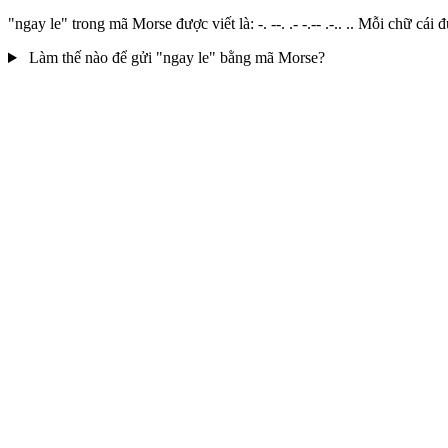
"ngay le" trong mã Morse được viết là: -. --. .- -.-- .-.. .. Mỗi chữ
Làm thế nào để gửi "ngay le" bằng mã Morse?