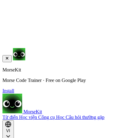
MorseKit
Morse Code Trainer · Free on Google Play
Install
MorseKit
Từ điển
Học viện
Công cụ
Học
Câu hỏi thường gặp
VI