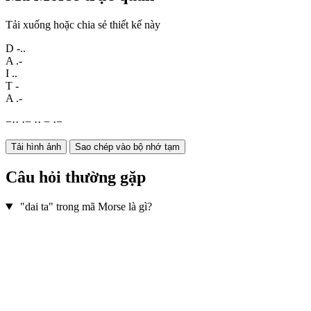
Tải xuống hoặc chia sẻ thiết kế này
D
-..
A
.-
I
..
T
-
A
.-
−
·
·
·
−
·
·
−
·
−
Tải hình ảnh
Sao chép vào bộ nhớ tạm
Câu hỏi thường gặp
"dai ta" trong mã Morse là gì?