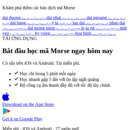
Khám phá thêm các bản dịch mã Morse
dai duong
-.. .- .. -.. ..- -
dai phat
-.. .- .. .--. ....
dai ngoang
-.. .- .. -. -
-. --
dai bang
-.. .- .. -... .- -
y ta
-.-- - .-
lau dai
.-.. .- ..- -.. .-
phao dai
.--. .... .- --- -.
dai tuong niem
-.. .- .. - ..- ---
le ta on
.-.. . - .- --- -.
tinh
yeu
- .. -. .... -.-- .
hy vong
.... -.-- ...- ---
hoa binh
.... --- .- -... ..
TẢI ỨNG DỤNG
Bắt đầu học mã Morse ngay hôm nay
Có sẵn trên iOS và Android. Tải miễn phí.
Học chỉ trong 5 phút mỗi ngày
Học nhanh gấp 5 lần với ôn tập ngắt quãng
Bộ công cụ âm thanh đầy đủ với tốc độ tùy chỉnh
Download on the
App Store
Get it on
Google Play
Miễn phí · iOS và Android · 27 ngôn ngữ