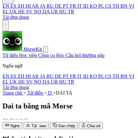
EN
ES
ZH
HI
AR
JA
RU
DE
PT
FR
IT
ID
KO
PL
CS
TH
BN
VI
EL
UK
HE
SV
NO
DA
UR
HU
TR
Tải ứng dụng
MorseKit
Từ điển
Học viện
Công cụ
Học
Câu hỏi thường gặp
Ngôn ngữ
EN
ES
ZH
HI
AR
JA
RU
DE
PT
FR
IT
ID
KO
PL
CS
TH
BN
VI
EL
UK
HE
SV
NO
DA
UR
HU
TR
Tải ứng dụng
Trang chủ
>
Từ điển
>
D
>
DAI TA
Dai ta
bằng mã Morse
−
·
·
·
−
·
·
−
·
−
Nghe
Tải .wav
Sao chép
Chia sẻ