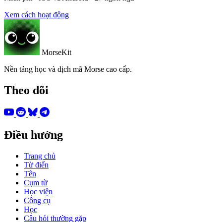
Xem cách hoạt động
MorseKit
Nền tảng học và dịch mã Morse cao cấp.
Theo dõi
Điều hướng
Trang chủ
Từ điển
Tên
Cụm từ
Học viện
Công cụ
Học
Câu hỏi thường gặp