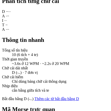
Phân tích từng chữ cái
D
−
·
·
A
·
−
I
·
·
T
−
A
·
−
Thông tin nhanh
Tổng số tín hiệu
10 (6 tích + 4 te)
Thời gian truyền
~3.6s ở 12 WPM · ~2.2s ở 20 WPM
Chữ cái dài nhất
D (-..) · 7 đơn vị
Chữ cái hiếm
Chỉ dùng bảng chữ cái thông dụng
Nhịp điệu
cân bằng giữa tích và te
Bắt đầu bằng D (-..)
Thêm các từ bắt đầu bằng D
Mã Morse trực quan