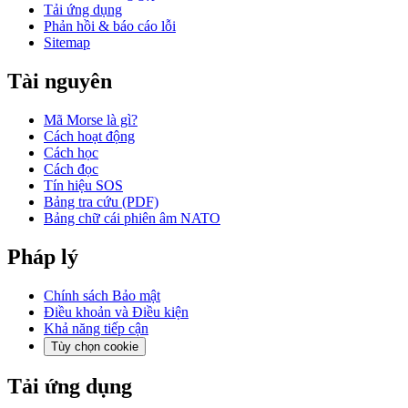
Tải ứng dụng
Phản hồi & báo cáo lỗi
Sitemap
Tài nguyên
Mã Morse là gì?
Cách hoạt động
Cách học
Cách đọc
Tín hiệu SOS
Bảng tra cứu (PDF)
Bảng chữ cái phiên âm NATO
Pháp lý
Chính sách Bảo mật
Điều khoản và Điều kiện
Khả năng tiếp cận
Tùy chọn cookie
Tải ứng dụng